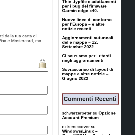
Thin .typfile e adattamenti
per i bug del firmware
Garmin edge x40.
Nuove linee di contorno
per l’Europa – e altre
notizie recenti
i della tua carta di
Aggiornamenti autunnali
o Visa e Mastercard, ma
delle mappe – 12.
Settembre 2022
Ci scusiamo per i ritardi
negli aggiornamenti
Sovraccarico di layout di
mappe e altre notizie –
Giugno 2022
Commenti Recenti
schwarzerpeter
su
Opzione
Account Premium
extremecarver
su
Windows/Linux –