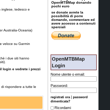
OpenMTBMap donando
pochi euro
n inglese, tedesco e
se donate avrete la
possibilità di porre
domande, commentare ed
avere accesso a contenuti
sperciali
 per Australia-Oceania)
e e veloce su Garmin
OpenMTBMap
è i due siti hanno
ti).
Login
 login e vedrete i prezzi
Nome utente o email:
Password:
di rispondere a tutte le
|
registrati ora
password
dimenticata?
Ricordami