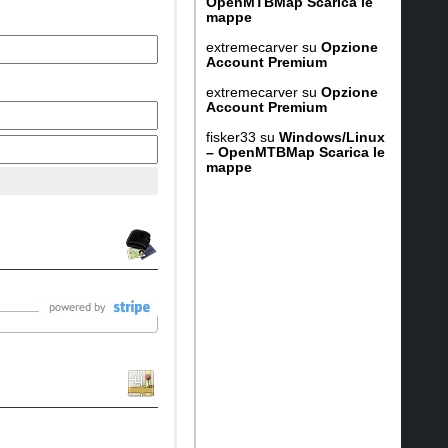
OpenMTBMap Scarica le
mappe
extremecarver
su
Opzione
Account Premium
extremecarver
su
Opzione
Account Premium
fisker33
su
Windows/Linux
– OpenMTBMap Scarica le
mappe