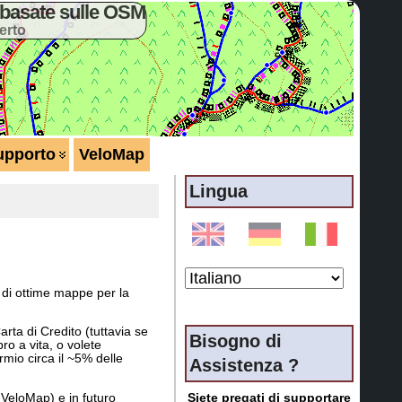
basate sulle OSM
erto
upporto
VeloMap
Lingua
 di ottime mappe per la
ta di Credito (tuttavia se
Bisogno di
o a vita, o volete
mio circa il ~5% delle
Assistenza ?
eloMap) e in futuro
Siete pregati di supportare