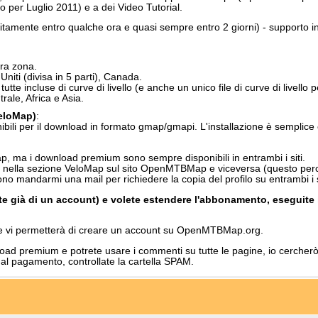
 per Luglio 2011) e a dei Video Tutorial.
itamente entro qualche ora e quasi sempre entro 2 giorni) - supporto i
era zona.
 Uniti (divisa in 5 parti), Canada.
tutte incluse di curve di livello (e anche un unico file di curve di livello
ale, Africa e Asia.
eloMap)
:
ibili per il download in formato gmap/gmapi. L'installazione è semplic
, ma i download premium sono sempre disponibili in entrambi i siti.
 nella sezione VeloMap sul sito OpenMTBMap e viceversa (questo perch
 mandarmi una mail per richiedere la copia del profilo su entrambi i si
e già di un account) e volete estendere l'abbonamento, eseguite il
che vi permetterà di creare un account su OpenMTBMap.org.
ad premium e potrete usare i commenti su tutte le pagine, io cercherò 
al pagamento, controllate la cartella SPAM.