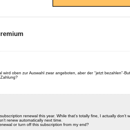
Premium
 wird oben zur Auswahl zwar angeboten, aber der “jetzt bezahlen”-Butt
l-Zahlung?
bscription renewal this year. While that’s totally fine, I actually don’t w
n’t renew automatically next time.
enewal or turn off this subscription from my end?