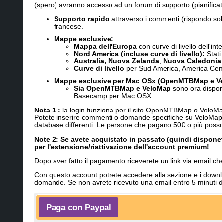
(spero) avranno accesso ad un forum di supporto (pianificato
Supporto rapido
attraverso i commenti (rispondo sol
francese.
Mappe esclusive
:
Mappa dell'Europa
con curve di livello dell'int
Nord America (incluse curve di livello):
Stati
Australia, Nuova Zelanda
,
Nuova Caledonia
Curve di livello
per Sud America, America Centr
Mappe esclusive per Mac OSx (OpenMTBMap e V
Sia OpenMTBMap e VeloMap
sono ora dispon
Basecamp per Mac OSX.
Nota 1 :
la login funziona per il sito OpenMTBMap o VeloMap
Potete inserire commenti o domande specifiche su VeloMap
database differenti. Le persone che pagano 50€ o più possono
Note 2: Se avete acquistato in passato (quindi disponet
per l'estensione/riattivazione dell'account premium!
Dopo aver fatto il pagamento riceverete un link via email 
Con questo account potrete accedere alla sezione e i downlo
domande. Se non avrete ricevuto una email entro 5 minuti d
Paga con Paypal