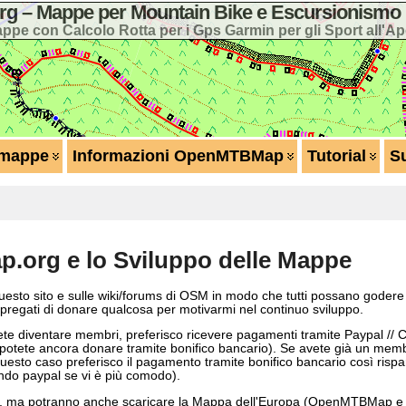
 – Mappe per Mountain Bike e Escursionismo 
ppe con Calcolo Rotta per i Gps Garmin per gli Sport all'Ap
 mappe
Informazioni OpenMTBMap
Tutorial
S
m
.org e lo Sviluppo delle Mappe
sto sito e sulle wiki/forums di OSM in modo che tutti possano godere
 pregati di donare qualcosa per motivarmi nel continuo sviluppo.
e diventare membri, preferisco ricevere pagamenti tramite Paypal // Car
 potete ancora donare tramite bonifico bancario). Se avete già un membr
o caso preferisco il pagamento tramite bonifico bancario così rispar
sando paypal se vi è più comodo).
, ma potranno anche scaricare la Mappa dell'Europa (OpenMTBMap e V