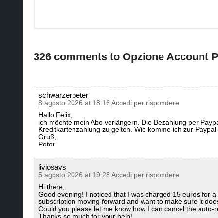
326 comments to Opzione Account 
schwarzerpeter
8 agosto 2026 at 18:16
Accedi per rispondere
Hallo Felix,
ich möchte mein Abo verlängern. Die Bezahlung per Paypal
Kreditkartenzahlung zu gelten. Wie komme ich zur Paypa
Gruß,
Peter
liviosavs
5 agosto 2026 at 19:28
Accedi per rispondere
Hi there,
​Good evening! I noticed that I was charged 15 euros for a su
subscription moving forward and want to make sure it does
​Could you please let me know how I can cancel the auto-r
​Thanks so much for your help!