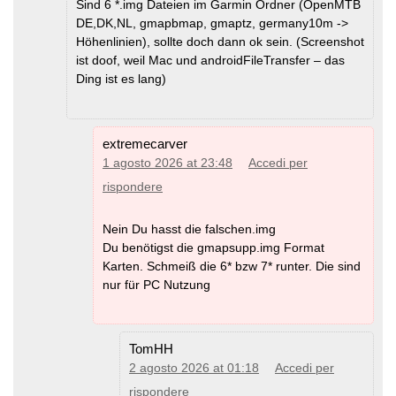
Sind 6 *.img Dateien im Garmin Ordner (OpenMTB
DE,DK,NL, gmapbmap, gmaptz, germany10m ->
Höhenlinien), sollte doch dann ok sein. (Screenshot
ist doof, weil Mac und androidFileTransfer – das
Ding ist es lang)
extremecarver
1 agosto 2026 at 23:48
Accedi per
rispondere
Nein Du hasst die falschen.img
Du benötigst die gmapsupp.img Format
Karten. Schmeiß die 6* bzw 7* runter. Die sind
nur für PC Nutzung
TomHH
2 agosto 2026 at 01:18
Accedi per
rispondere