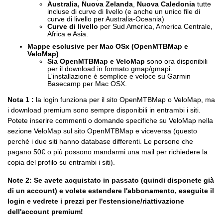
Australia, Nuova Zelanda
,
Nuova Caledonia
tutte
incluse di curve di livello (e anche un unico file di
curve di livello per Australia-Oceania)
Curve di livello
per Sud America, America Centrale,
Africa e Asia.
Mappe esclusive per Mac OSx (OpenMTBMap e
VeloMap)
:
Sia OpenMTBMap e VeloMap
sono ora disponibili
per il download in formato gmap/gmapi.
L'installazione è semplice e veloce su Garmin
Basecamp per Mac OSX.
Nota 1 :
la login funziona per il sito OpenMTBMap o VeloMap, ma
i download premium sono sempre disponibili in entrambi i siti.
Potete inserire commenti o domande specifiche su VeloMap nella
sezione VeloMap sul sito OpenMTBMap e viceversa (questo
perchè i due siti hanno database differenti. Le persone che
pagano 50€ o più possono mandarmi una mail per richiedere la
copia del profilo su entrambi i siti).
Note 2: Se avete acquistato in passato (quindi disponete già
di un account) e volete estendere l'abbonamento, eseguite il
login e vedrete i prezzi per l'estensione/riattivazione
dell'account premium!