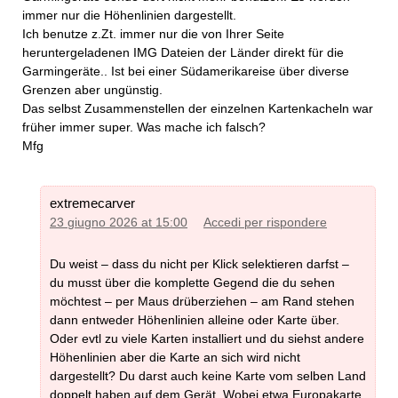
immer nur die Höhenlinien dargestellt.
Ich benutze z.Zt. immer nur die von Ihrer Seite
heruntergeladenen IMG Dateien der Länder direkt für die
Garmingeräte.. Ist bei einer Südamerikareise über diverse
Grenzen aber ungünstig.
Das selbst Zusammenstellen der einzelnen Kartenkacheln war
früher immer super. Was mache ich falsch?
Mfg
extremecarver
23 giugno 2026 at 15:00
Accedi per rispondere
Du weist – dass du nicht per Klick selektieren darfst –
du musst über die komplette Gegend die du sehen
möchtest – per Maus drüberziehen – am Rand stehen
dann entweder Höhenlinien alleine oder Karte über.
Oder evtl zu viele Karten installiert und du siehst andere
Höhenlinien aber die Karte an sich wird nicht
dargestellt? Du darst auch keine Karte vom selben Land
doppelt haben auf dem Gerät. Wobei etwa Europakarte