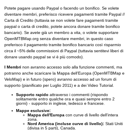
Potete pagare usando Paypal o facendo un bonifico. Se volete
diventare membri, preferisco ricevere pagamenti tramite Paypal //
Carta di Credito (tuttavia se non volete fare pagamenti tramite
paypal o carta di credito, potete ancora donare tramite bonifico
bancario). Se avete già un membro a vita, o volete supportare
OpenMTBMap.org senza diventare membri, in questo caso
preferisco il pagamento tramite bonifico bancario così risparmio
circa il ~5% delle commissioni di Paypal (tuttavia sentitevi liberi di
donare usando paypal se vi è più comodo).
I Membri
non avranno accesso solo alla funzione commenti, ma
potranno anche scaricare la Mappa dell'Europa (OpenMTBMap e
VeloMap) e in futuro (spero) avranno accesso ad un forum di
supporto (pianificato per Luglio 2011) e a dei Video Tutorial.
Supporto rapido
attraverso i commenti (rispondo
solitamente entro qualche ora e quasi sempre entro 2
giorni) - supporto in inglese, tedesco e francese.
Mappe esclusive
:
Mappa dell'Europa
con curve di livello dell'intera
zona.
Nord America (incluse curve di livello):
Stati Uniti
(divisa in 5 parti), Canada.