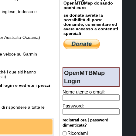
OpenMTBMap donando
pochi euro
n inglese, tedesco e
se donate avrete la
possibilità di porre
domande, commentare ed
avere accesso a contenuti
sperciali
 per Australia-Oceania)
e e veloce su Garmin
OpenMTBMap
è i due siti hanno
ti).
Login
 login e vedrete i prezzi
Nome utente o email:
Password:
di rispondere a tutte le
|
registrati ora
password
dimenticata?
Ricordami