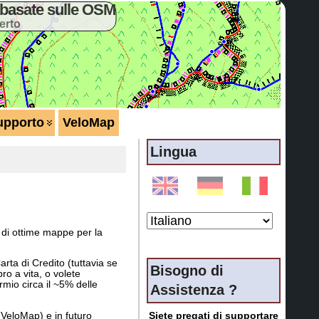
basate sulle OSM
erto
upporto
VeloMap
Lingua
 di ottime mappe per la
ta di Credito (tuttavia se
Bisogno di
o a vita, o volete
mio circa il ~5% delle
Assistenza ?
eloMap) e in futuro
Siete pregati di supportare