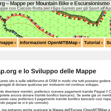
 – Mappe per Mountain Bike e Escursionismo 
ppe con Calcolo Rotta per i Gps Garmin per gli Sport all'Ap
 mappe
Informazioni OpenMTBMap
Tutorial
S
m
.org e lo Sviluppo delle Mappe
sto sito e sulle wiki/forums di OSM in modo che tutti possano godere
 pregati di donare qualcosa per motivarmi nel continuo sviluppo.
e diventare membri, preferisco ricevere pagamenti tramite Paypal // Car
 potete ancora donare tramite bonifico bancario). Se avete già un membr
o caso preferisco il pagamento tramite bonifico bancario così rispar
sando paypal se vi è più comodo).
, ma potranno anche scaricare la Mappa dell'Europa (OpenMTBMap e V