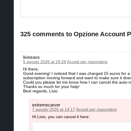
325 comments to Opzione Account 
liviosavs
5 agosto 2026 at 19:28
Accedi per rispondere
Hi there,
​Good evening! I noticed that I was charged 15 euros for a su
subscription moving forward and want to make sure it does
​Could you please let me know how I can cancel the auto-r
​Thanks so much for your help!
​Best regards, Livio
extremecarver
7 agosto 2026 at 14:17
Accedi per rispondere
Hi Livio, you can cancel it here: