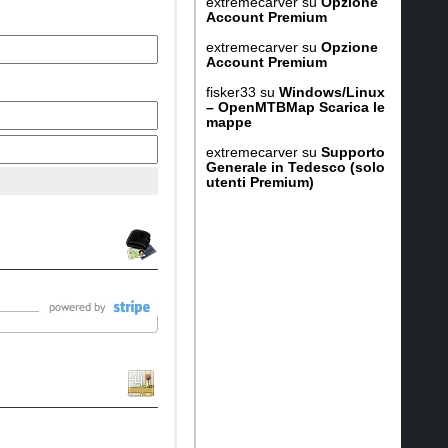
extremecarver
su
Opzione
Account Premium
extremecarver
su
Opzione
Account Premium
fisker33
su
Windows/Linux
– OpenMTBMap Scarica le
mappe
extremecarver
su
Supporto
Generale in Tedesco (solo
utenti Premium)