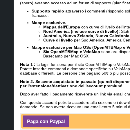
(spero) avranno accesso ad un forum di supporto (pianificato
Supporto rapido
attraverso i commenti (rispondo sol
francese.
Mappe esclusive
:
Mappa dell'Europa
con curve di livello dell'int
Nord America (incluse curve di livello):
Stati
Australia, Nuova Zelanda
,
Nuova Caledonia
Curve di livello
per Sud America, America Centr
Mappe esclusive per Mac OSx (OpenMTBMap e V
Sia OpenMTBMap e VeloMap
sono ora dispon
Basecamp per Mac OSX.
Nota 1 :
la login funziona per il sito OpenMTBMap o VeloMap
Potete inserire commenti o domande specifiche su VeloMap
database differenti. Le persone che pagano 50€ o più possono
Note 2: Se avete acquistato in passato (quindi disponet
per l'estensione/riattivazione dell'account premium!
Dopo aver fatto il pagamento riceverete un link via email 
Con questo account potrete accedere alla sezione e i downlo
domande. Se non avrete ricevuto una email entro 5 minuti d
Paga con Paypal