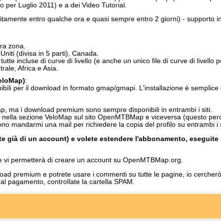
 per Luglio 2011) e a dei Video Tutorial.
itamente entro qualche ora e quasi sempre entro 2 giorni) - supporto i
era zona.
 Uniti (divisa in 5 parti), Canada.
tutte incluse di curve di livello (e anche un unico file di curve di livello
ale, Africa e Asia.
eloMap)
:
ibili per il download in formato gmap/gmapi. L'installazione è semplic
, ma i download premium sono sempre disponibili in entrambi i siti.
 nella sezione VeloMap sul sito OpenMTBMap e viceversa (questo perch
 mandarmi una mail per richiedere la copia del profilo su entrambi i si
e già di un account) e volete estendere l'abbonamento, eseguite il
che vi permetterà di creare un account su OpenMTBMap.org.
ad premium e potrete usare i commenti su tutte le pagine, io cercherò 
al pagamento, controllate la cartella SPAM.