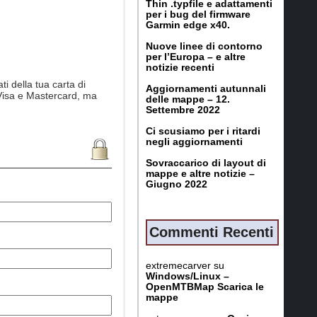
Thin .typfile e adattamenti
per i bug del firmware
Garmin edge x40.
Nuove linee di contorno
per l’Europa – e altre
notizie recenti
i della tua carta di
Aggiornamenti autunnali
o Visa e Mastercard, ma
delle mappe – 12.
Settembre 2022
Ci scusiamo per i ritardi
negli aggiornamenti
Sovraccarico di layout di
mappe e altre notizie –
Giugno 2022
Commenti Recenti
extremecarver
su
Windows/Linux –
OpenMTBMap Scarica le
mappe