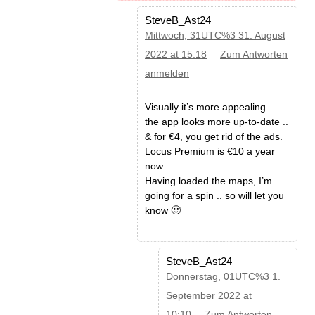
SteveB_Ast24
Mittwoch, 31UTC%3 31. August
2022 at 15:18
Zum Antworten
anmelden
Visually it’s more appealing –
the app looks more up-to-date ..
& for €4, you get rid of the ads.
Locus Premium is €10 a year
now.
Having loaded the maps, I’m
going for a spin .. so will let you
know 🙂
SteveB_Ast24
Donnerstag, 01UTC%3 1.
September 2022 at
10:10
Zum Antworten