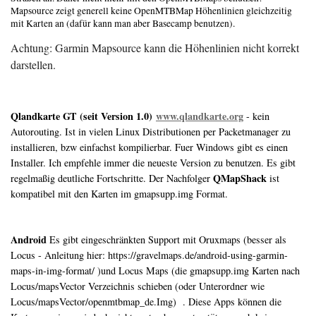
Mapsource zeigt generell keine OpenMTBMap Höhenlinien gleichzeitig
mit Karten an (dafür kann man aber Basecamp benutzen).
Achtung: Garmin Mapsource kann die Höhenlinien nicht korrekt
darstellen.
Qlandkarte GT (seit Version 1.0)
www.qlandkarte.org
- kein
Autorouting. Ist in vielen Linux Distributionen per Packetmanager zu
installieren, bzw einfachst kompilierbar. Fuer Windows gibt es einen
Installer. Ich empfehle immer die neueste Version zu benutzen. Es gibt
QMapShack
regelmaßig deutliche Fortschritte. Der Nachfolger
ist
kompatibel mit den Karten im gmapsupp.img Format.
Android
Es gibt eingeschränkten Support mit Oruxmaps (besser als
Locus - Anleitung hier: https://gravelmaps.de/android-using-garmin-
maps-in-img-format/ )und Locus Maps (die gmapsupp.img Karten nach
Locus/mapsVector Verzeichnis schieben (oder Unterordner wie
Locus/mapsVector/openmtbmap_de.Img) . Diese Apps können die