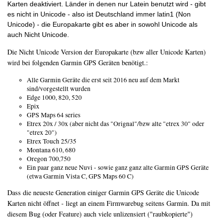
Karten deaktiviert. Länder in denen nur Latein benutzt wird - gibt
es nicht in Unicode - also ist Deutschland immer latin1 (Non
Unicode) - die Europakarte gibt es aber in sowohl Unicode als
auch Nicht Unicode.
Die Nicht Unicode Version der Europakarte (bzw aller Unicode Karten)
wird bei folgenden Garmin GPS Geräten benötigt.:
Alle Garmin Geräte die erst seit 2016 neu auf dem Markt
sind/vorgestellt wurden
Edge 1000, 820, 520
Epix
GPS Maps 64 series
Etrex 20x / 30x (aber nicht das "Orignal"/bzw alte "etrex 30" oder
"etrex 20")
Etrex Touch 25/35
Montana 610, 680
Oregon 700,750
Ein paar ganz neue Nuvi - sowie ganz ganz alte Garmin GPS Geräte
(etwa Garmin Vista C, GPS Maps 60 C)
Dass die neueste Generation einiger Garmin GPS Geräte die Unicode
Karten nicht öffnet - liegt an einem Firmwarebug seitens Garmin. Da mit
diesem Bug (oder Feature) auch viele unlizensiert ("raubkopierte")