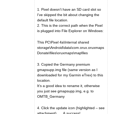
1. Pixel doesn’t have an SD card slot so
I’ve skipped the bit about changing the
default file location.
2. This is the correct path when the Pixel
is plugged into File Explorer on Windows:
This PC\Pixel 4a\Internal shared
storage\Android\data\com.orux.oruxmaps
Donate\files\oruxmaps\mapfiles
3. Copied the Germany premium
gmapsupp.img file (same version as I
downloaded for my Garmin eTrex) to this
location.
It’s a good idea to rename it, otherwise
you just see gmapsupp.img, e.g. to
OMTB_Germany
4. Click the update icon (highlighted – see
attachment) …. & success!