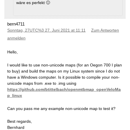
wäre es perfekt 🙂
bern4711
Sonntag, 27UTC%3 27. Juni 2021 at 11:11
Zum Antworten
anmelden
Hello,
I would like to use non-unicode maps (for an Oegon 700 I plan
to buy) and build the maps on my Linux system since I do not
have a Windows computer. Is it possible to compile your non-
unicode maps from .exe to .img using
https://github.com/btittelbach/openmtbmap_openVeloMa
p_linux
Can you pass me any example non-unicode map to test it?
Best regards,
Bernhard