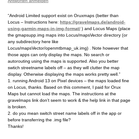
Antworten anmelden
“Android Limited support exist on Oruxmaps (better than
Locus – Instructions here:
https://gravelmaps.de/android-
using-garmin-maps-in-img-format/
) and Locus Maps (place
the gmapsupp.img maps into Locus/mapsVector directory (or
any subdirectory here like
Locus/mapsVector/openmtbmap_uk.img) . Note however that
those apps can only display the maps. No search or
autorouting using the maps is supported. Also you better
swtich streetname labels off – as they will clutter the map
display. Otherwise displaying the maps works pretty well.”
1. running Android 13 on Pixel devices – the maps loaded fine
on Locus, thanks. Based on this comment, I paid for Orux
Maps but cannot load the maps. The instructions at the
gravelmaps link don’t seem to work & the help link in that page
is broken.
2. do you mean switch street name labels off in the app or
before transferring the .img file?
Thanks!