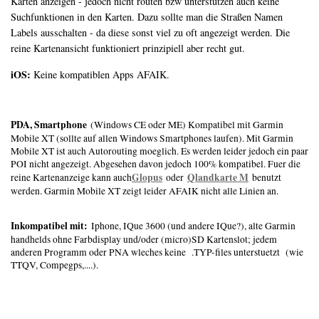
Karten anzeigen - jedoch nicht routen bzw unterstützen auch keine
Suchfunktionen in den Karten. Dazu sollte man die Straßen Namen
Labels ausschalten - da diese sonst viel zu oft angezeigt werden. Die
reine Kartenansicht funktioniert prinzipiell aber recht gut.
iOS:
Keine kompatiblen Apps AFAIK.
PDA, Smartphone
(Windows CE oder ME) Kompatibel mit Garmin
Mobile XT (sollte auf allen Windows Smartphones laufen). Mit Garmin
Mobile XT ist auch Autorouting moeglich. Es werden leider jedoch ein paar
POI nicht angezeigt. Abgesehen davon jedoch 100% kompatibel. Fuer die
Glopus
Qlandkarte M
reine Kartenanzeige kann auch
oder
benutzt
werden. Garmin Mobile XT zeigt leider AFAIK nicht alle Linien an.
Inkompatibel mit:
Iphone, IQue 3600 (und andere IQue?), alte Garmin
handhelds ohne Farbdisplay und/oder (micro)SD Kartenslot; jedem
anderen Programm oder PNA wleches keine .TYP-files unterstuetzt (wie
TTQV, Compegps,....).