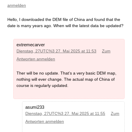
DEM -South-America
(MD5)
DEM -Central-America
(MD5)
anmelden
DEM -Algeria
(MD5)
DEM -Botswana
(MD5)
DEM -Burkina-Faso
(MD5)
Hello, I downloaded the DEM file of China and found that the
DEM -Cameroon
(MD5)
date is many years ago. When will the latest data be updated?
DEM -Canary Islands
(MD5)
DEM -Cape-Verde
(MD5)
DEM -Comores
(MD5)
DEM -Congo Democratic Republic
extremecarver
(MD5)
DEM -Algeria
(MD5)
Dienstag, 27UTC%3 27. Mai 2025 at 11:53
Zum
DEM -Egypt
(MD5)
DEM -Botswana
(MD5)
DEM -Ethiopia
(MD5)
DEM -Burkina-Faso
(MD5)
Antworten anmelden
DEM -Guinea
(MD5)
DEM -Cameroon
(MD5)
DEM -Guinea-Bissau
(MD5)
DEM -Canary Islands
(MD5)
DEM -Ivory-Coast
(MD5)
Ther will be no update. That’s a very basic DEM map,
DEM -Cape-Verde
(MD5)
DEM -Kenya
(MD5)
DEM -Comores
(MD5)
nothing will ever change. The actual map of China of
DEM -Libya
(MD5)
DEM -Congo Democratic Republic
DEM -Liberia
(MD5)
course is regularly updated.
(MD5)
DEM -Madagascar
(MD5)
DEM -Egypt
(MD5)
DEM -Mauritius
(MD5)
DEM -Ethiopia
(MD5)
DEM -Morocco
(MD5)
DEM -Guinea
(MD5)
DEM -Mozambique
(MD5)
DEM -Guinea-Bissau
(MD5)
asumi233
DEM -Namibia
(MD5)
DEM -Ivory-Coast
(MD5)
DEM -Nigeria
(MD5)
Dienstag, 27UTC%3 27. Mai 2025 at 11:55
Zum
DEM -Kenya
(MD5)
DEM -Saint-Helena-Ascension and
DEM -Libya
(MD5)
Antworten anmelden
Tristan-da-Cunha
(MD5)
DEM -Liberia
(MD5)
DEM -Seychelles
(MD5)
DEM -Madagascar
(MD5)
DEM -Sudan
(MD5)