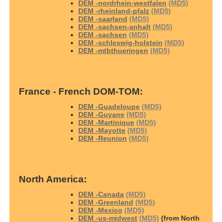
DEM -nordrhein-westfalen
(MD5)
DEM -rheinland-pfalz
(MD5)
DEM -saarland
(MD5)
DEM -sachsen-anhalt
(MD5)
DEM -sachsen
(MD5)
DEM -schleswig-holstein
(MD5)
DEM -mtbthueringen
(MD5)
France - French DOM-TOM:
DEM -Guadeloupe
(MD5)
DEM -Guyane
(MD5)
DEM -Martinique
(MD5)
DEM -Mayotte
(MD5)
DEM -Reunion
(MD5)
North America:
DEM -Canada
(MD5)
DEM -Greenland
(MD5)
DEM -Mexico
(MD5)
DEM -us-midwest
(MD5)
(from North