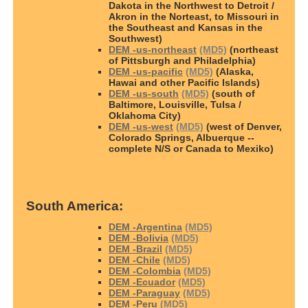
Dakota in the Northwest to Detroit /
Akron in the Norteast, to Missouri in
the Southeast and Kansas in the
Southwest)
DEM -us-northeast
(MD5)
(northeast
of Pittsburgh and Philadelphia)
DEM -us-pacific
(MD5)
(Alaska,
Hawai and other Pacific Islands)
DEM -us-south
(MD5)
(south of
Baltimore, Louisville, Tulsa /
Oklahoma City)
DEM -us-west
(MD5)
(west of Denver,
Colorado Springs, Albuerque --
complete N/S or Canada to Mexiko)
South America:
DEM -Argentina
(MD5)
DEM -Bolivia
(MD5)
DEM -Brazil
(MD5)
DEM -Chile
(MD5)
DEM -Colombia
(MD5)
DEM -Ecuador
(MD5)
DEM -Paraguay
(MD5)
DEM -Peru
(MD5)