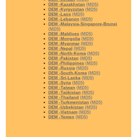
DEM -Kazakhstan
(MD5)
DEM -Kyrgyzstan
(MD5)
DEM -Laos
(MD5)
DEM -Lebanon
(MD5)
DEM -Malaysia-Singapore-Brunei
(MD5)
DEM -Maldives
(MD5)
DEM -Mongolia
(MD5)
DEM -Myanmar
(MD5)
DEM -Nepal
(MD5)
DEM -North-Korea
(MD5)
DEM -Pakistan
(MD5)
DEM -Philippines
(MD5)
DEM -Russia
(MD5)
DEM -South-Korea
(MD5)
DEM -Sri-Lanka
(MD5)
DEM -Syria
(MD5)
DEM -Taiwan
(MD5)
DEM -Tajikistan
(MD5)
DEM -Thailand
(MD5)
DEM -Turkmenistan
(MD5)
DEM -Uzbekistan
(MD5)
DEM -Vietnam
(MD5)
DEM -Yemen
(MD5)