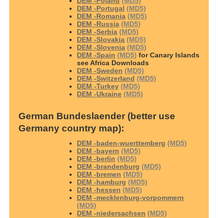
DEM -Poland
(MD5)
DEM -Portugal
(MD5)
DEM -Romania
(MD5)
DEM -Russia
(MD5)
DEM -Serbia
(MD5)
DEM -Slovakia
(MD5)
DEM -Slovenia
(MD5)
DEM -Spain
(MD5)
for Canary Islands
see Africa Downloads
DEM -Sweden
(MD5)
DEM -Switzerland
(MD5)
DEM -Turkey
(MD5)
DEM -Ukraine
(MD5)
German Bundeslaender (better use
Germany country map):
DEM -baden-wuerttemberg
(MD5)
DEM -bayern
(MD5)
DEM -berlin
(MD5)
DEM -brandenburg
(MD5)
DEM -bremen
(MD5)
DEM -hamburg
(MD5)
DEM -hessen
(MD5)
DEM -mecklenburg-vorpommern
(MD5)
DEM -niedersachsen
(MD5)