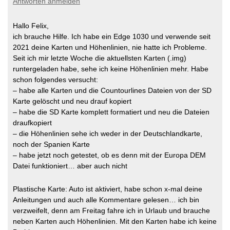
DEM -Jordan
(MD5)
Antworten anmelden
DEM -China
(MD5)
DEM -Kazakhstan
(MD5)
DEM -GCC-states
(MD5)
DEM -Kyrgyzstan
(MD5)
DEM -India
(MD5)
DEM -Laos
(MD5)
Hallo Felix,
DEM -Indonesia
(MD5)
DEM -Lebanon
(MD5)
ich brauche Hilfe. Ich habe ein Edge 1030 und verwende seit
DEM -Iran
(MD5)
DEM -Malaysia-Singapore-Brunei
DEM -Iraq
(MD5)
2021 deine Karten und Höhenlinien, nie hatte ich Probleme.
(MD5)
DEM -Israel-and-Palestine
(MD5)
Seit ich mir letzte Woche die aktuellsten Karten (.img)
DEM -Maldives
(MD5)
DEM -Japan
(MD5)
DEM -Mongolia
(MD5)
runtergeladen habe, sehe ich keine Höhenlinien mehr. Habe
DEM -Jordan
(MD5)
DEM -Myanmar
(MD5)
DEM -Kazakhstan
(MD5)
schon folgendes versucht:
DEM -Nepal
(MD5)
DEM -Kyrgyzstan
(MD5)
– habe alle Karten und die Countourlines Dateien von der SD
DEM -North-Korea
(MD5)
DEM -Laos
(MD5)
DEM -Pakistan
(MD5)
Karte gelöscht und neu drauf kopiert
DEM -Lebanon
(MD5)
DEM -Philippines
(MD5)
– habe die SD Karte komplett formatiert und neu die Dateien
DEM -Malaysia-Singapore-Brunei
DEM -Russia
(MD5)
(MD5)
draufkopiert
DEM -South-Korea
(MD5)
DEM -Maldives
(MD5)
DEM -Sri-Lanka
(MD5)
– die Höhenlinien sehe ich weder in der Deutschlandkarte,
DEM -Mongolia
(MD5)
DEM -Syria
(MD5)
noch der Spanien Karte
DEM -Myanmar
(MD5)
DEM -Taiwan
(MD5)
DEM -Nepal
(MD5)
– habe jetzt noch getestet, ob es denn mit der Europa DEM
DEM -Tajikistan
(MD5)
DEM -North-Korea
(MD5)
DEM -Thailand
(MD5)
Datei funktioniert… aber auch nicht
DEM -Pakistan
(MD5)
DEM -Turkmenistan
(MD5)
DEM -Philippines
(MD5)
DEM -Uzbekistan
(MD5)
DEM -Russia
(MD5)
Plastische Karte: Auto ist aktiviert, habe schon x-mal deine
DEM -Vietnam
(MD5)
DEM -South-Korea
(MD5)
DEM -Yemen
(MD5)
Anleitungen und auch alle Kommentare gelesen… ich bin
DEM -Sri-Lanka
(MD5)
verzweifelt, denn am Freitag fahre ich in Urlaub und brauche
DEM -Syria
(MD5)
DEM -Taiwan
(MD5)
neben Karten auch Höhenlinien. Mit den Karten habe ich keine
DEM -Tajikistan
(MD5)