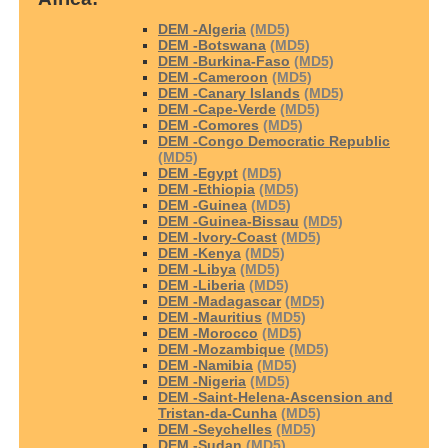
DEM -Algeria
(MD5)
DEM -Botswana
(MD5)
DEM -Burkina-Faso
(MD5)
DEM -Cameroon
(MD5)
DEM -Canary Islands
(MD5)
DEM -Cape-Verde
(MD5)
DEM -Comores
(MD5)
DEM -Congo Democratic Republic
(MD5)
DEM -Egypt
(MD5)
DEM -Ethiopia
(MD5)
DEM -Guinea
(MD5)
DEM -Guinea-Bissau
(MD5)
DEM -Ivory-Coast
(MD5)
DEM -Kenya
(MD5)
DEM -Libya
(MD5)
DEM -Liberia
(MD5)
DEM -Madagascar
(MD5)
DEM -Mauritius
(MD5)
DEM -Morocco
(MD5)
DEM -Mozambique
(MD5)
DEM -Namibia
(MD5)
DEM -Nigeria
(MD5)
DEM -Saint-Helena-Ascension and
Tristan-da-Cunha
(MD5)
DEM -Seychelles
(MD5)
DEM -Sudan
(MD5)