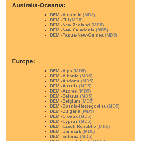
Australia-Oceania:
DEM -Australia
(MD5)
DEM -Fiji
(MD5)
DEM -New Zealand
(MD5)
DEM -New Caledonia
(MD5)
DEM -Papua-New-Guinea
(MD5)
Europe:
DEM -Alps
(MD5)
DEM -Albania
(MD5)
DEM -Andorra
(MD5)
DEM -Austria
(MD5)
DEM -Azores
(MD5)
DEM -Belarus
(MD5)
DEM -Belgium
(MD5)
DEM -Bosnia-Herzegovina
(MD5)
DEM -Bulgaria
(MD5)
DEM -Croatia
(MD5)
DEM -Cyprus
(MD5)
DEM -Czech Republic
(MD5)
DEM -Denmark
(MD5)
DEM -Estonia
(MD5)