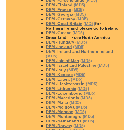
DEM -Faroe Islands
(MD5)
DEM -Finland
(MD5)
DEM -France
(MD5)
DEM -Georgia
(MD5)
DEM -Germany
(MD5)
DEM -Great Britain
(MD5)
for
Northern Ireland please go to Ireland
DEM -Greece
(MD5)
Greenland --> see North America
DEM -Hungary
(MD5)
DEM -Iceland
(MD5)
DEM -Ireland and Northern Ireland
(MD5)
DEM -Isle of Man
(MD5)
DEM -Israel and Palestine
(MD5)
DEM -Italy
(MD5)
DEM -Kosovo
(MD5)
DEM -Latvia
(MD5)
DEM -Liechtenstein
(MD5)
DEM -Lithuania
(MD5)
DEM -Luxembourg
(MD5)
DEM -Macedonia
(MD5)
DEM -Malta
(MD5)
DEM -Moldova
(MD5)
DEM -Monaco
(MD5)
DEM -Montenegro
(MD5)
DEM -Netherlands
(MD5)
DEM -Norway
(MD5)