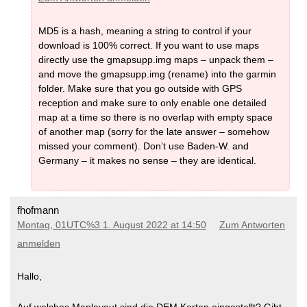
DEM -bayern
(MD5)
DEM -nordrhein-westfalen
(MD5)
DEM -berlin
(MD5)
DEM -rheinland-pfalz
(MD5)
DEM -brandenburg
(MD5)
DEM -saarland
(MD5)
MD5 is a hash, meaning a string to control if your
DEM -bremen
(MD5)
DEM -sachsen-anhalt
(MD5)
download is 100% correct. If you want to use maps
DEM -hamburg
(MD5)
DEM -sachsen
(MD5)
DEM -hessen
(MD5)
directly use the gmapsupp.img maps – unpack them –
DEM -schleswig-holstein
(MD5)
DEM -mecklenburg-vorpommern
DEM -mtbthueringen
(MD5)
and move the gmapsupp.img (rename) into the garmin
(MD5)
folder. Make sure that you go outside with GPS
DEM -niedersachsen
(MD5)
DEM -nordrhein-westfalen
(MD5)
reception and make sure to only enable one detailed
DEM -rheinland-pfalz
(MD5)
map at a time so there is no overlap with empty space
DEM -saarland
(MD5)
of another map (sorry for the late answer – somehow
DEM -sachsen-anhalt
(MD5)
DEM -sachsen
(MD5)
missed your comment). Don’t use Baden-W. and
DEM -Guadeloupe
(MD5)
DEM -schleswig-holstein
(MD5)
Germany – it makes no sense – they are identical.
DEM -Guyane
(MD5)
DEM -mtbthueringen
(MD5)
DEM -Martinique
(MD5)
DEM -Mayotte
(MD5)
DEM -Reunion
(MD5)
fhofmann
Montag, 01UTC%3 1. August 2022 at 14:50
Zum Antworten
DEM -Guadeloupe
(MD5)
anmelden
DEM -Guyane
(MD5)
DEM -Martinique
(MD5)
DEM -Canada
(MD5)
DEM -Mayotte
(MD5)
Hallo,
DEM -Greenland
(MD5)
DEM -Reunion
(MD5)
DEM -Mexico
(MD5)
DEM -us-midwest
(MD5)
(from North