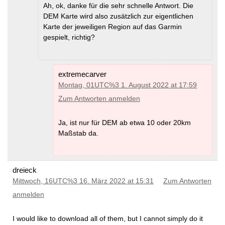
Ah, ok, danke für die sehr schnelle Antwort. Die
DEM -Suriname
(MD5)
DEM -Argentina
(MD5)
DEM -Uruguay
(MD5)
DEM Karte wird also zusätzlich zur eigentlichen
DEM -Bolivia
(MD5)
Karte der jeweiligen Region auf das Garmin
DEM -Brazil
(MD5)
DEM -Chile
(MD5)
gespielt, richtig?
DEM -Colombia
(MD5)
DEM -Ecuador
(MD5)
DEM -Paraguay
(MD5)
DEM -Peru
(MD5)
extremecarver
DEM -Suriname
(MD5)
DEM -Uruguay
(MD5)
Montag, 01UTC%3 1. August 2022 at 17:59
Zum Antworten anmelden
Ja, ist nur für DEM ab etwa 10 oder 20km
Maßstab da.
dreieck
Mittwoch, 16UTC%3 16. März 2022 at 15:31
Zum Antworten
anmelden
I would like to download all of them, but I cannot simply do it