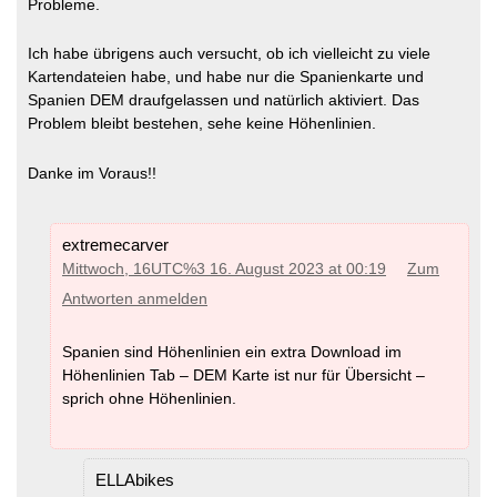
Probleme.
DEM -Thailand
(MD5)
DEM -Turkmenistan
(MD5)
DEM -Uzbekistan
(MD5)
Ich habe übrigens auch versucht, ob ich vielleicht zu viele
DEM -Australia
(MD5)
DEM -Vietnam
(MD5)
DEM -Fiji
(MD5)
Kartendateien habe, und habe nur die Spanienkarte und
DEM -Yemen
(MD5)
DEM -New Zealand
(MD5)
Spanien DEM draufgelassen und natürlich aktiviert. Das
DEM -New Caledonia
(MD5)
Problem bleibt bestehen, sehe keine Höhenlinien.
DEM -Papua-New-Guinea
(MD5)
Danke im Voraus!!
DEM -Australia
(MD5)
DEM -Fiji
(MD5)
DEM -New Zealand
(MD5)
extremecarver
DEM -Alps
(MD5)
DEM -New Caledonia
(MD5)
Mittwoch, 16UTC%3 16. August 2023 at 00:19
Zum
DEM -Albania
(MD5)
DEM -Papua-New-Guinea
(MD5)
DEM -Andorra
(MD5)
Antworten anmelden
DEM -Austria
(MD5)
DEM -Azores
(MD5)
DEM -Belarus
(MD5)
Spanien sind Höhenlinien ein extra Download im
DEM -Belgium
(MD5)
Höhenlinien Tab – DEM Karte ist nur für Übersicht –
DEM -Bosnia-Herzegovina
(MD5)
DEM -Bulgaria
(MD5)
sprich ohne Höhenlinien.
DEM -Alps
(MD5)
DEM -Croatia
(MD5)
DEM -Albania
(MD5)
DEM -Cyprus
(MD5)
DEM -Andorra
(MD5)
DEM -Czech Republic
(MD5)
DEM -Austria
(MD5)
DEM -Denmark
(MD5)
DEM -Azores
(MD5)
ELLAbikes
DEM -Estonia
(MD5)
DEM -Belarus
(MD5)