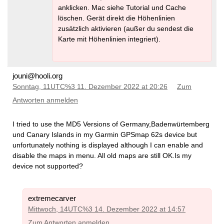
DEM -Poland
(MD5)
DEM -Luxembourg
(MD5)
anklicken. Mac siehe Tutorial und Cache
DEM -Portugal
(MD5)
DEM -Macedonia
(MD5)
DEM -Romania
(MD5)
löschen. Gerät direkt die Höhenlinien
DEM -Malta
(MD5)
DEM -Russia
(MD5)
zusätzlich aktivieren (außer du sendest die
DEM -Moldova
(MD5)
DEM -Serbia
(MD5)
DEM -Monaco
(MD5)
Karte mit Höhenlinien integriert).
DEM -Slovakia
(MD5)
DEM -Montenegro
(MD5)
DEM -Slovenia
(MD5)
DEM -Netherlands
(MD5)
DEM -Spain
(MD5)
for Canary Islands
DEM -Norway
(MD5)
see Africa Downloads
DEM -Poland
(MD5)
DEM -Sweden
(MD5)
jouni@hooli.org
DEM -Portugal
(MD5)
DEM -Switzerland
(MD5)
DEM -Romania
(MD5)
Sonntag, 11UTC%3 11. Dezember 2022 at 20:26
Zum
DEM -Turkey
(MD5)
DEM -Russia
(MD5)
DEM -Ukraine
(MD5)
Antworten anmelden
DEM -Serbia
(MD5)
DEM -Slovakia
(MD5)
DEM -Slovenia
(MD5)
I tried to use the MD5 Versions of Germany,Badenwürtemberg
DEM -Spain
(MD5)
for Canary Islands
see Africa Downloads
und Canary Islands in my Garmin GPSmap 62s device but
DEM -Sweden
(MD5)
unfortunately nothing is displayed although I can enable and
DEM -baden-wuerttemberg
(MD5)
DEM -Switzerland
(MD5)
disable the maps in menu. All old maps are still OK.Is my
DEM -bayern
(MD5)
DEM -Turkey
(MD5)
DEM -berlin
(MD5)
device not supported?
DEM -Ukraine
(MD5)
DEM -brandenburg
(MD5)
DEM -bremen
(MD5)
DEM -hamburg
(MD5)
DEM -hessen
(MD5)
extremecarver
DEM -mecklenburg-vorpommern
Mittwoch, 14UTC%3 14. Dezember 2022 at 14:57
(MD5)
DEM -baden-wuerttemberg
(MD5)
DEM -niedersachsen
(MD5)
Zum Antworten anmelden