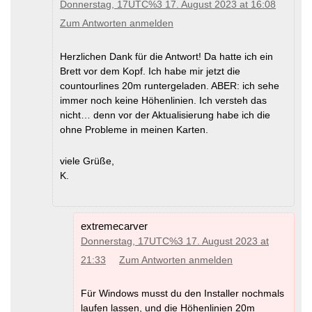
DEM -Faroe Islands
(MD5)
Donnerstag, 17UTC%3 17. August 2023 at 16:08
DEM -Belgium
(MD5)
DEM -Finland
(MD5)
DEM -Bosnia-Herzegovina
(MD5)
Zum Antworten anmelden
DEM -France
(MD5)
DEM -Bulgaria
(MD5)
DEM -Georgia
(MD5)
DEM -Croatia
(MD5)
DEM -Germany
(MD5)
DEM -Cyprus
(MD5)
Herzlichen Dank für die Antwort! Da hatte ich ein
DEM -Great Britain
(MD5)
for
DEM -Czech Republic
(MD5)
Northern Ireland please go to Ireland
Brett vor dem Kopf. Ich habe mir jetzt die
DEM -Denmark
(MD5)
DEM -Greece
(MD5)
countourlines 20m runtergeladen. ABER: ich sehe
DEM -Estonia
(MD5)
Greenland --> see North America
DEM -Faroe Islands
(MD5)
immer noch keine Höhenlinien. Ich versteh das
DEM -Hungary
(MD5)
DEM -Finland
(MD5)
DEM -Iceland
(MD5)
nicht… denn vor der Aktualisierung habe ich die
DEM -France
(MD5)
DEM -Ireland and Northern Ireland
ohne Probleme in meinen Karten.
DEM -Georgia
(MD5)
(MD5)
DEM -Germany
(MD5)
DEM -Isle of Man
(MD5)
DEM -Great Britain
(MD5)
for
DEM -Israel and Palestine
(MD5)
viele Grüße,
Northern Ireland please go to Ireland
DEM -Italy
(MD5)
K.
DEM -Greece
(MD5)
DEM -Kosovo
(MD5)
Greenland --> see North America
DEM -Latvia
(MD5)
DEM -Hungary
(MD5)
DEM -Liechtenstein
(MD5)
DEM -Iceland
(MD5)
DEM -Lithuania
(MD5)
DEM -Ireland and Northern Ireland
DEM -Luxembourg
(MD5)
extremecarver
(MD5)
DEM -Macedonia
(MD5)
Donnerstag, 17UTC%3 17. August 2023 at
DEM -Isle of Man
(MD5)
DEM -Malta
(MD5)
DEM -Israel and Palestine
(MD5)
DEM -Moldova
(MD5)
21:33
Zum Antworten anmelden
DEM -Italy
(MD5)
DEM -Monaco
(MD5)
DEM -Kosovo
(MD5)
DEM -Montenegro
(MD5)
DEM -Latvia
(MD5)
DEM -Netherlands
(MD5)
Für Windows musst du den Installer nochmals
DEM -Liechtenstein
(MD5)
DEM -Norway
(MD5)
laufen lassen, und die Höhenlinien 20m
DEM -Lithuania
(MD5)