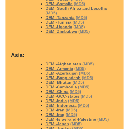
DEM -Somalia
(MD5)
DEM -South Africa and Lesotho
(MD5)
DEM -Tanzania
(MD5)
DEM -Tunisia
(MD5)
DEM -Uganda
(MD5)
DEM -Zimbabwe
(MD5)
Asia:
DEM -Afghanistan
(MD5)
DEM -Armenia
(MD5)
DEM -Azerbaijan
(MD5)
DEM -Bangladesh
(MD5)
DEM -Bhutan
(MD5)
DEM -Cambodia
(MD5)
DEM -China
(MD5)
DEM -GCC-states
(MD5)
DEM -India
(MD5)
DEM -Indonesia
(MD5)
DEM -Iran
(MD5)
DEM -Iraq
(MD5)
DEM -Israel-and-Palestine
(MD5)
DEM -Japan
(MD5)
DEM -Jordan
(MD5)