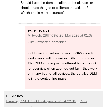
DEM -Mauritius
(MD5)
Should I use the dem to calibrate the altitude, or
DEM -Somalia
(MD5)
DEM -Morocco
(MD5)
DEM -South Africa and Lesotho
should I use the gps to calibrate the altitude?
DEM -Mozambique
(MD5)
(MD5)
Which one is more accurate?
DEM -Namibia
(MD5)
DEM -Tanzania
(MD5)
DEM -Nigeria
(MD5)
DEM -Tunisia
(MD5)
DEM -Saint-Helena-Ascension and
DEM -Uganda
(MD5)
Tristan-da-Cunha
(MD5)
DEM -Zimbabwe
(MD5)
DEM -Seychelles
(MD5)
extremecarver
DEM -Sudan
(MD5)
Mittwoch, 28UTC%3 28. Mai 2025 at 01:37
DEM -Somalia
(MD5)
DEM -South Africa and Lesotho
Zum Antworten anmelden
(MD5)
DEM -Tanzania
(MD5)
DEM -Tunisia
(MD5)
just leave it in automatic mode. GPS over time
DEM -Afghanistan
(MD5)
DEM -Uganda
(MD5)
DEM -Armenia
(MD5)
works very well on devices with a barometer.
DEM -Zimbabwe
(MD5)
DEM -Azerbaijan
(MD5)
The DEM shading maps offered here are just
DEM -Bangladesh
(MD5)
for overview when zoomed out far – they work
DEM -Bhutan
(MD5)
DEM -Cambodia
(MD5)
on many but not all devices. the detailed DEM
DEM -China
(MD5)
is in the contourline maps.
DEM -GCC-states
(MD5)
DEM -India
(MD5)
DEM -Afghanistan
(MD5)
DEM -Indonesia
(MD5)
DEM -Armenia
(MD5)
DEM -Iran
(MD5)
DEM -Azerbaijan
(MD5)
ELLAbikes
DEM -Iraq
(MD5)
DEM -Bangladesh
(MD5)
DEM -Israel-and-Palestine
(MD5)
Dienstag, 15UTC%3 15. August 2023 at 22:06
Zum
DEM -Bhutan
(MD5)
DEM -Japan
(MD5)
DEM -Cambodia
(MD5)