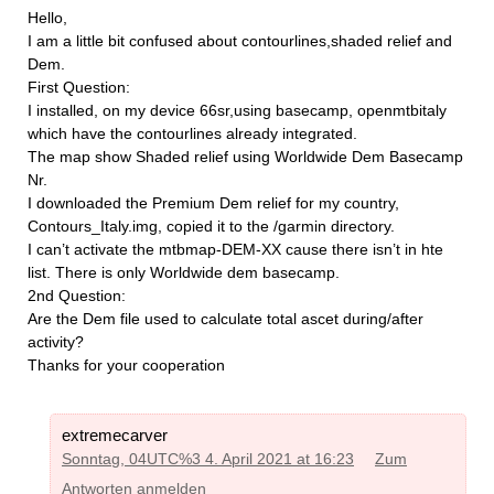
Hello,
I am a little bit confused about contourlines,shaded relief and
Dem.
First Question:
I installed, on my device 66sr,using basecamp, openmtbitaly
which have the contourlines already integrated.
The map show Shaded relief using Worldwide Dem Basecamp
Nr.
I downloaded the Premium Dem relief for my country,
Contours_Italy.img, copied it to the /garmin directory.
I can’t activate the mtbmap-DEM-XX cause there isn’t in hte
list. There is only Worldwide dem basecamp.
2nd Question:
Are the Dem file used to calculate total ascet during/after
activity?
Thanks for your cooperation
extremecarver
Sonntag, 04UTC%3 4. April 2021 at 16:23
Zum
Antworten anmelden