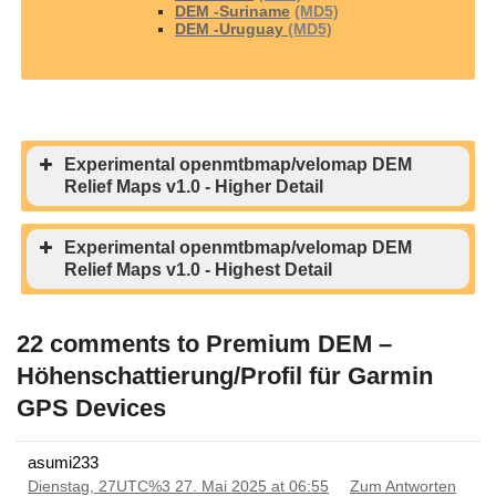
DEM -Suriname
(MD5)
DEM -Uruguay
(MD5)
Experimental openmtbmap/velomap DEM
Relief Maps v1.0 - Higher Detail
Experimental openmtbmap/velomap DEM
Relief Maps v1.0 - Highest Detail
DEM -Africa
(MD5)
DEM -Antarctica
(MD5)
DEM -Asia
(MD5)
22 comments to Premium DEM –
DEM -Australia-Oceania
(MD5)
DEM -Europe
(MD5)
Höhenschattierung/Profil für Garmin
DEM -South-America
(MD5)
GPS Devices
DEM -Central-America
(MD5)
DEM -Africa
(MD5)
DEM -Antarctica
(MD5)
DEM -Asia
(MD5)
asumi233
DEM -Australia-Oceania
(MD5)
DEM -Europe
(MD5)
Dienstag, 27UTC%3 27. Mai 2025 at 06:55
Zum Antworten