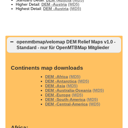
Standard Detail:
DEM -Austria
(MD5)
Higher Detail:
DEM -Austria
(MD5)
Highest Detail:
DEM -Austria
(MD5)
openmtbmap/velomap DEM Relief Maps v1.0 -
Standard - nur für OpenMTBMap Mitglieder
Continents map downloads
DEM -Africa
(MD5)
DEM -Antarctica
(MD5)
DEM -Asia
(MD5)
DEM -Australia-Oceania
(MD5)
DEM -Europe
(MD5)
DEM -South-America
(MD5)
DEM -Central-America
(MD5)
Africa: