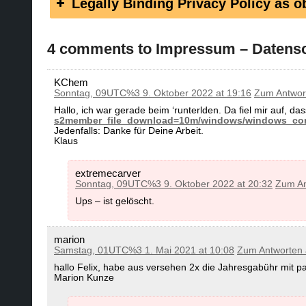
Legally Binding Privacy Policy as 
4 comments to Impressum – Datensc
KChem
Sonntag, 09UTC%3 9. Oktober 2022 at 19:16
Zum Antwor
Hallo, ich war gerade beim ‘runterlden. Da fiel mir auf, da
s2member_file_download=10m/windows/windows_con
Jedenfalls: Danke für Deine Arbeit.
Klaus
extremecarver
Sonntag, 09UTC%3 9. Oktober 2022 at 20:32
Zum An
Ups – ist gelöscht.
marion
Samstag, 01UTC%3 1. Mai 2021 at 10:08
Zum Antworten
hallo Felix, habe aus versehen 2x die Jahresgabühr mit pay
Marion Kunze