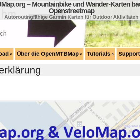
ap.org – Mountainbike und Wander-Karten bas
Openstreetmap
Autoroutingfähige Garmin Karten für Outdoor Aktivitäten
oad
Über die OpenMTBMap
Tutorials
Support
erklärung