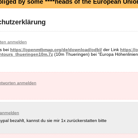
obliged by some ****heads of the European Unio
hutzerklärung
ten anmelden
ss bei
https://openmtbmap.org/de/download/odbl/
der Link
https:/
tours_thueringen10m.7z
(10m Thueringen) bei “Europa Höhenlinien”
tworten anmelden
 anmelden
pal bezahlt, kannst du sie mir 1x zurückerstatten bitte