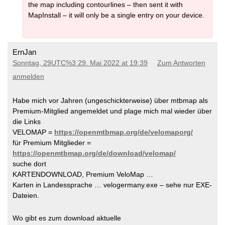
the map including contourlines – then sent it with
MapInstall – it will only be a single entry on your device.
ErnJan
Sonntag, 29UTC%3 29. Mai 2022 at 19:39
Zum Antworten
anmelden
Habe mich vor Jahren (ungeschickterweise) über mtbmap als
Premium-Mitglied angemeldet und plage mich mal wieder über
die Links
VELOMAP =
https://openmtbmap.org/de/velomaporg/
für Premium Mitglieder =
https://openmtbmap.org/de/download/velomap/
suche dort
KARTENDOWNLOAD, Premium VeloMap …
Karten in Landessprache … velogermany.exe – sehe nur EXE-
Dateien.
Wo gibt es zum download aktuelle