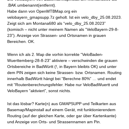
.BAK umbenannt(entfernt).
Habe dann von OpenMTBMap.org ein
velobayern_gmapsupp.7z geholt. Ist ein velo_dby_25.08.2023.
Zeigt sich am Montana680 als “velo_dby_25.08.2023”
(komisch – nicht unter meinem Namen als “VeloBayern-29-8-
23”). Anzeige von Strassen- und Ortsnamen in grauen
Bereichen. OK.
Wenn ich als 2. Map die vorhin korrekte “VeloBaden-
Wuerttemberg-28-8-23” aktiviere – verschwinden die grauen
Ortsbereiche in BadWürtt (!, in Bayern bleibts OK) und unter
dem PIN zeigen sich keine Strassen- bzw. Ortsnamen. Routing
innerhalb BadWürtt hängt bei “Berechne 80%” … und endet
mit “Routenberechnungsfehler. Habe nur VeloBadWuertt und
VeloBayern “aktiviert”, sonst nichts.
Ist das lösbar? Karte(n) aus GMAPSUPP und Teilkarten aus
Basemap/Mapinstall auf einem Gerät, mit funktionierendem
Routing (auf der gleichen Karte, oder gar über Kartenkante)
und Anzeige von Orts- und Strassennamen am Pin.