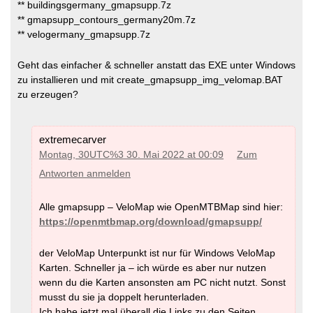
** buildingsgermany_gmapsupp.7z
** gmapsupp_contours_germany20m.7z
** velogermany_gmapsupp.7z
Geht das einfacher & schneller anstatt das EXE unter Windows
zu installieren und mit create_gmapsupp_img_velomap.BAT
zu erzeugen?
extremecarver
Montag, 30UTC%3 30. Mai 2022 at 00:09
Zum
Antworten anmelden
Alle gmapsupp – VeloMap wie OpenMTBMap sind hier:
https://openmtbmap.org/download/gmapsupp/
der VeloMap Unterpunkt ist nur für Windows VeloMap
Karten. Schneller ja – ich würde es aber nur nutzen
wenn du die Karten ansonsten am PC nicht nutzt. Sonst
musst du sie ja doppelt herunterladen.
Ich habe jetzt mal überall die Links zu den Seiten