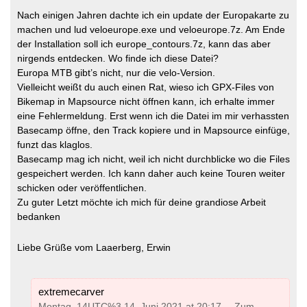
Nach einigen Jahren dachte ich ein update der Europakarte zu
machen und lud veloeurope.exe und veloeurope.7z. Am Ende
der Installation soll ich europe_contours.7z, kann das aber
nirgends entdecken. Wo finde ich diese Datei?
Europa MTB gibt’s nicht, nur die velo-Version.
Vielleicht weißt du auch einen Rat, wieso ich GPX-Files von
Bikemap in Mapsource nicht öffnen kann, ich erhalte immer
eine Fehlermeldung. Erst wenn ich die Datei im mir verhassten
Basecamp öffne, den Track kopiere und in Mapsource einfüge,
funzt das klaglos.
Basecamp mag ich nicht, weil ich nicht durchblicke wo die Files
gespeichert werden. Ich kann daher auch keine Touren weiter
schicken oder veröffentlichen.
Zu guter Letzt möchte ich mich für deine grandiose Arbeit
bedanken
Liebe Grüße vom Laaerberg, Erwin
extremecarver
Montag, 14UTC%3 14. Juni 2021 at 20:17
Zum