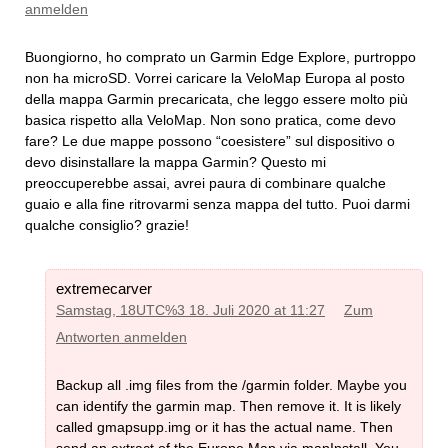
anmelden
Buongiorno, ho comprato un Garmin Edge Explore, purtroppo
non ha microSD. Vorrei caricare la VeloMap Europa al posto
della mappa Garmin precaricata, che leggo essere molto più
basica rispetto alla VeloMap. Non sono pratica, come devo
fare? Le due mappe possono “coesistere” sul dispositivo o
devo disinstallare la mappa Garmin? Questo mi
preoccuperebbe assai, avrei paura di combinare qualche
guaio e alla fine ritrovarmi senza mappa del tutto. Puoi darmi
qualche consiglio? grazie!
extremecarver
Samstag, 18UTC%3 18. Juli 2020 at 11:27
Zum
Antworten anmelden
Backup all .img files from the /garmin folder. Maybe you
can identify the garmin map. Then remove it. It is likely
called gmapsupp.img or it has the actual name. Then