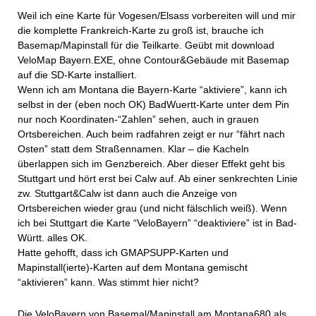
Weil ich eine Karte für Vogesen/Elsass vorbereiten will und mir
die komplette Frankreich-Karte zu groß ist, brauche ich
Basemap/Mapinstall für die Teilkarte. Geübt mit download
VeloMap Bayern.EXE, ohne Contour&Gebäude mit Basemap
auf die SD-Karte installiert.
Wenn ich am Montana die Bayern-Karte “aktiviere”, kann ich
selbst in der (eben noch OK) BadWuertt-Karte unter dem Pin
nur noch Koordinaten-“Zahlen” sehen, auch in grauen
Ortsbereichen. Auch beim radfahren zeigt er nur “fährt nach
Osten” statt dem Straßennamen. Klar – die Kacheln
überlappen sich im Genzbereich. Aber dieser Effekt geht bis
Stuttgart und hört erst bei Calw auf. Ab einer senkrechten Linie
zw. Stuttgart&Calw ist dann auch die Anzeige von
Ortsbereichen wieder grau (und nicht fälschlich weiß). Wenn
ich bei Stuttgart die Karte “VeloBayern” “deaktiviere” ist in Bad-
Württ. alles OK.
Hatte gehofft, dass ich GMAPSUPP-Karten und
Mapinstall(ierte)-Karten auf dem Montana gemischt
“aktivieren” kann. Was stimmt hier nicht?
Die VeloBayern von Basemal/Mapinstall am Montana680 als