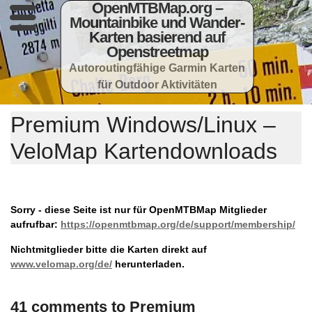
OpenMTBMap.org –
Mountainbike und Wander-
Karten basierend auf
Openstreetmap
Autoroutingfähige Garmin Karten
für Outdoor Aktivitäten
Premium Windows/Linux –
VeloMap Kartendownloads
Sorry - diese Seite ist nur für OpenMTBMap Mitglieder
aufrufbar:
https://openmtbmap.org/de/support/membership/
Nichtmitglieder bitte die Karten direkt auf
www.velomap.org/de/
herunterladen.
41 comments to Premium