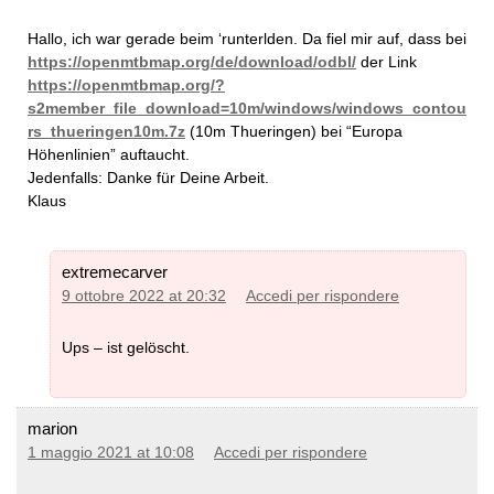
Hallo, ich war gerade beim ‘runterlden. Da fiel mir auf, dass bei
https://openmtbmap.org/de/download/odbl/
der Link
https://openmtbmap.org/?
s2member_file_download=10m/windows/windows_contou
rs_thueringen10m.7z
(10m Thueringen) bei “Europa
Höhenlinien” auftaucht.
Jedenfalls: Danke für Deine Arbeit.
Klaus
extremecarver
9 ottobre 2022 at 20:32
Accedi per rispondere
Ups – ist gelöscht.
marion
1 maggio 2021 at 10:08
Accedi per rispondere