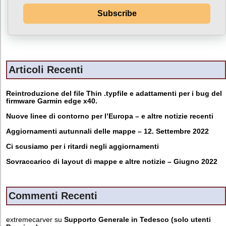
transmission, dissemination or otherwise making
Subscribe
available, alignment or combination, restriction,
erasure or destruction.
d) Restriction of processing
Articoli Recenti
Restriction of processing is the marking of stored
personal data with the aim of limiting their
processing in the future.
Reintroduzione del file Thin .typfile e adattamenti per i bug del
firmware Garmin edge x40.
e) Profiling
Nuove linee di contorno per l’Europa – e altre notizie recenti
Profiling means any form of automated processing
Aggiornamenti autunnali delle mappe – 12. Settembre 2022
of personal data consisting of the use of personal
Ci scusiamo per i ritardi negli aggiornamenti
data to evaluate certain personal aspects relating
Sovraccarico di layout di mappe e altre notizie – Giugno 2022
to a natural person, in particular to analyse or
predict aspects concerning that natural person's
performance at work, economic situation, health,
Commenti Recenti
personal preferences, interests, reliability,
behaviour, location or movements.
extremecarver
su
Supporto Generale in Tedesco (solo utenti