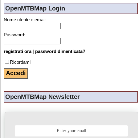
subject”). An identifiable natural person is one who
OpenMTBMap Login
can be identified, directly or indirectly, in particular
by reference to an identifier such as a name, an
Nome utente o email:
identification number, location data, an online
identifier or to one or more factors specific to the
Password:
physical, physiological, genetic, mental, economic,
cultural or social identity of that natural person.
registrati ora
|
password dimenticata?
b) Data subject
Ricordami
Data subject is any identified or identifiable natural
person, whose personal data is processed by the
controller responsible for the processing.
c) Processing
OpenMTBMap Newsletter
Processing is any operation or set of operations
which is performed on personal data or on sets of
personal data, whether or not by automated
means, such as collection, recording, organisation,
structuring, storage, adaptation or alteration,
retrieval, consultation, use, disclosure by