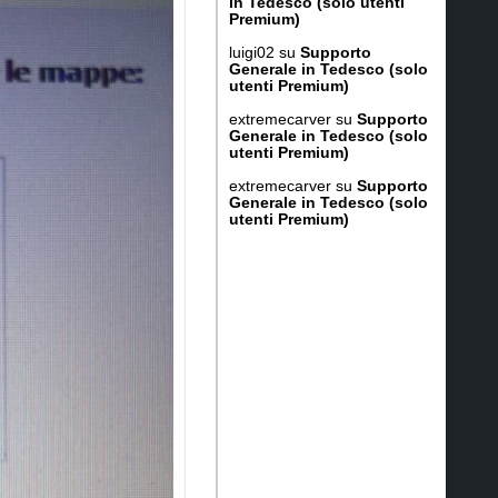
in Tedesco (solo utenti
p.img insieme.
Premium)
Maps 60 CSx - pre 2011 o
luigi02
su
Supporto
Generale in Tedesco (solo
ecenti del 2011. Questo è
utenti Premium)
extremecarver
su
Supporto
Generale in Tedesco (solo
utenti Premium)
i.
extremecarver
su
Supporto
tudine) sono sempre un
Generale in Tedesco (solo
ragione per cui le curve
utenti Premium)
e dal layout della mappa.
ente mtbmap_Austria.img.
Secondo - non dimenticare
e che hanno (Unicode)
t sia per Linux/OSx che