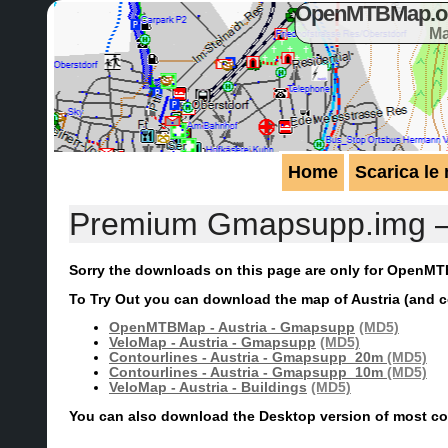
OpenMTBMap.org
Ma
Home
Scarica le
Premium Gmapsupp.img – 
Sorry the downloads on this page are only for Open
To Try Out you can download the map of Austria (and co
OpenMTBMap - Austria - Gmapsupp
(MD5)
VeloMap - Austria - Gmapsupp
(MD5)
Contourlines - Austria - Gmapsupp_20m
(MD5)
Contourlines - Austria - Gmapsupp_10m
(MD5)
VeloMap - Austria - Buildings
(MD5)
You can also download the Desktop version of most cou