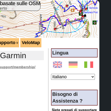
basate sulle OSM
erto
upporto
VeloMap
Lingua
 Garmin
/support/membership/
Bisogno di
Assistenza ?
Siete pregati di supportare