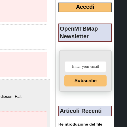
ficare i dati della mappa
OpenMTBMap
Newsletter
DEM Altitude Profiles
e.
Subscribe
 diesem Fall.
Articoli Recenti
Reintroduzione del file