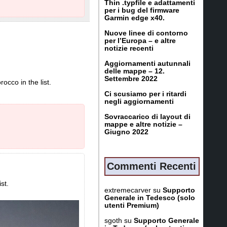
Thin .typfile e adattamenti
s)
per i bug del firmware
Garmin edge x40.
rs)
Nuove linee di contorno
per l’Europa – e altre
notizie recenti
Aggiornamenti autunnali
delle mappe – 12.
(MD5)
Settembre 2022
occo in the list.
Ci scusiamo per i ritardi
negli aggiornamenti
in, Kuwait,
Sovraccarico di layout di
mappe e altre notizie –
Giugno 2022
Commenti Recenti
st.
ispositivo accetta le
extremecarver
su
Supporto
lla interna)
Generale in Tedesco (solo
utenti Premium)
vo
sgoth
su
Supporto Generale
a al dispositivo.