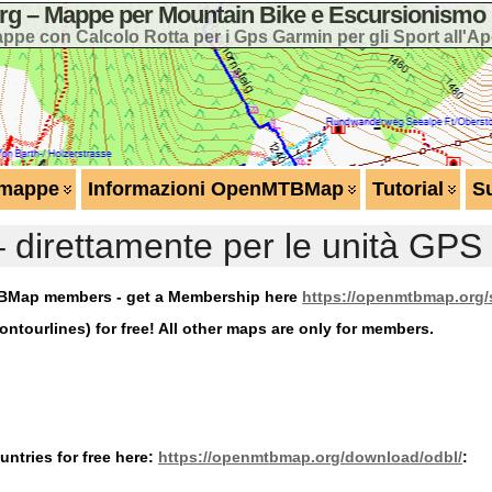
 – Mappe per Mountain Bike e Escursionismo 
ppe con Calcolo Rotta per i Gps Garmin per gli Sport all'Ap
 mappe
Informazioni OpenMTBMap
Tutorial
S
direttamente per le unità GPS
MTBMap members - get a Membership here
https://openmtbmap.org
ntourlines) for free! All other maps are only for members.
ntries for free here:
https://openmtbmap.org/download/odbl/
: