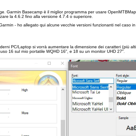
page. Garmin Basecamp è il miglior programma per usare OpenMTBMaps
zare la 4.6.2 fino alla versione 4.7.4 o superiore.
armin - ho allegato qui alcune vecchie versioni funzionanti nel caso i
rni PC/Laptop si vorrà aumentare la dimensione dei caratteri (più alti
- io uso 16 sul mio portatile WQHD 16", e 18 su un monitor UHD 27".