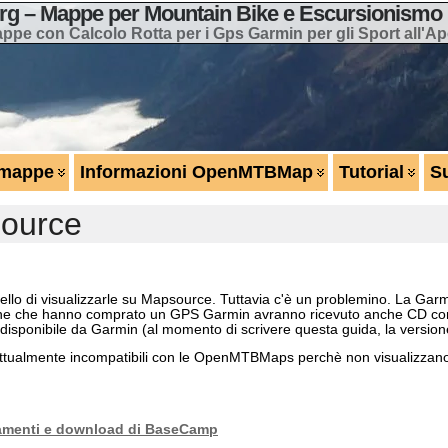
 – Mappe per Mountain Bike e Escursionismo 
ppe con Calcolo Rotta per i Gps Garmin per gli Sport all'Ap
 mappe
Informazioni OpenMTBMap
Tutorial
S
source
o di visualizzarle su Mapsource. Tuttavia c'è un problemino. La Garmin
ersone che hanno comprato un GPS Garmin avranno ricevuto anche CD c
disponibile da Garmin (al momento di scrivere questa guida, la version
tualmente incompatibili con le OpenMTBMaps perchè non visualizzano tut
amenti e download di BaseCamp