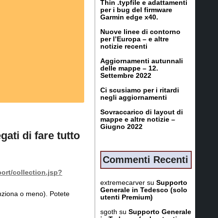
Thin .typfile e adattamenti
per i bug del firmware
Garmin edge x40.
Nuove linee di contorno
per l’Europa – e altre
notizie recenti
Aggiornamenti autunnali
delle mappe – 12.
Settembre 2022
Ci scusiamo per i ritardi
negli aggiornamenti
Sovraccarico di layout di
mappe e altre notizie –
Giugno 2022
ati di fare tutto
Commenti Recenti
rt/collection.jsp?
extremecarver
su
Supporto
Generale in Tedesco (solo
nziona o meno). Potete
utenti Premium)
sgoth
su
Supporto Generale