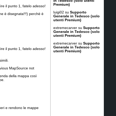
in Tedesco (solo utenti
Premium)
e il punto 1, fatelo adesso!
luigi02
su
Supporto
me è disegnata!!!) perchè è
Generale in Tedesco (solo
utenti Premium)
extremecarver
su
Supporto
Generale in Tedesco (solo
utenti Premium)
extremecarver
su
Supporto
Generale in Tedesco (solo
e il punto 1, fatelo adesso!
utenti Premium)
imili.
revious MapSource not
egenda della mappa così
pe.
tieri e rendono le mappe