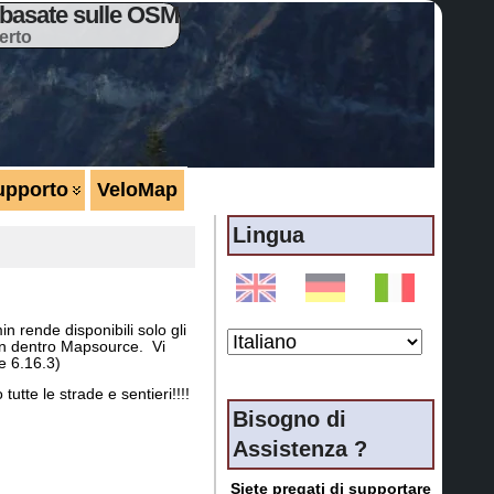
basate sulle OSM
erto
upporto
VeloMap
Lingua
 rende disponibili solo gli
on dentro Mapsource. Vi
e 6.16.3)
te le strade e sentieri!!!!
Bisogno di
Assistenza ?
Siete pregati di supportare