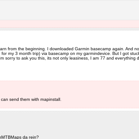
learn from the beginning. I downloaded Garmin basecamp again. And now 
: for my 3 month trip) via basecamp on my garmindevice. But I got stu
sorry to ask you this, its not only leasiness, I am 77 and everything di
can send them with mapinstall.
penMTBMaps da rein?