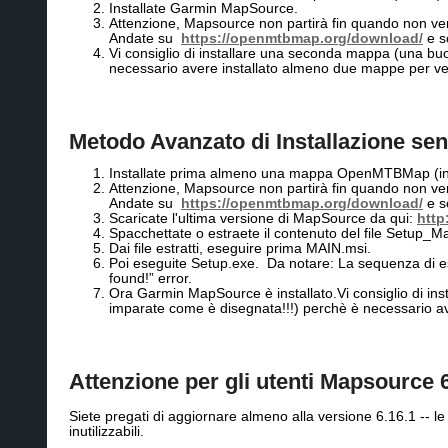
Installate Garmin MapSource.
Attenzione, Mapsource non partirà fin quando non verr
Andate su
https://openmtbmap.org/download/
e s
Vi consiglio di installare una seconda mappa (una buo
necessario avere installato almeno due mappe per ve
Metodo Avanzato di Installazione sen
Installate prima almeno una mappa OpenMTBMap (inte
Attenzione, Mapsource non partirà fin quando non verr
Andate su
https://openmtbmap.org/download/
e s
Scaricate l'ultima versione di MapSource da qui:
http
Spacchettate o estraete il contenuto del file Setup_
Dai file estratti, eseguire prima MAIN.msi.
Poi eseguite Setup.exe. Da notare: La sequenza di es
found!” error.
Ora Garmin MapSource è installato.Vi consiglio di in
imparate come è disegnata!!!) perchè è necessario a
Attenzione per gli utenti Mapsource 6
Siete pregati di aggiornare almeno alla versione 6.16.1 -- 
inutilizzabili.