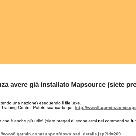
za avere già installato Mapsource (siete preg
ndo una nazione) eseguendo il file .exe.
 Training Center. Potete scaricarlo qui:
http://www8.garmin.com/suppo
he è anche più utile! (siete pregati di segnalarmi nei commenti se fu
://www8.garmin.com/support/download_details.jsp?id=209