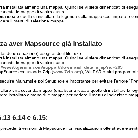
à installata almeno una mappa. Quindi se vi siete dimenticati di eseguir
caricate le mappe di vostro gusto
na idea è quella di installare la legenda della mappa così imparate co
dere il menu di selezione mappe.
za aver Mapsource già installato
ndo una nazione) eseguendo il file .exe.
à installata almeno una mappa. Quindi se vi siete dimenticati di eseguir
caricate le mappe di vostro gusto
://www8.garmin.com/support/download_details.jsp?id=209
MapSource.exe usando 7zip (
www.7zip.org
), WinRAR o altri programmi s
eguire Main.msi e poi Setup.exe è importante per evitare l'errore “P
stallare una seconda mappa (una buona idea è quella di installare la l
vere installato almeno due mappe per vedere il menu di selezione map
.13 6.14 e 6.15:
le precedenti versioni di Mapsource non visualizzano molte strade e sen