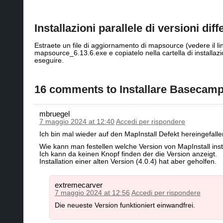
Installazioni parallele di versioni dif
Estraete un file di aggiornamento di mapsource (vedere il 
mapsource_6.13.6.exe e copiatelo nella cartella di installa
eseguire.
16 comments to Installare Basecam
mbruegel
7 maggio 2024 at 12:40
Accedi per rispondere
Ich bin mal wieder auf den MapInstall Defekt hereingefallen
Wie kann man festellen welche Version von MapInstall instal
Ich kann da keinen Knopf finden der die Version anzeigt.
Installation einer alten Version (4.0.4) hat aber geholfen.
extremecarver
7 maggio 2024 at 12:56
Accedi per rispondere
Die neueste Version funktioniert einwandfrei.