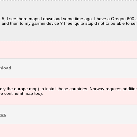
.7.5, I see there maps I download some time ago. I have a Oregon 600 
d then to my garmin device ? I feel quite stupid not to be able to se
nload
tively the europe map) to install these countries. Norway requires additi
ope continemt map too).
ows