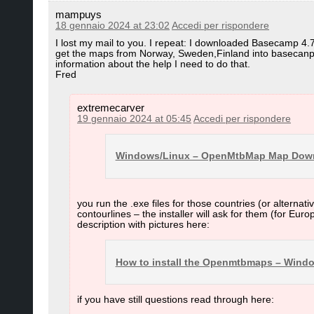
mampuys
18 gennaio 2024 at 23:02
Accedi per rispondere
I lost my mail to you. I repeat: I downloaded Basecamp 4
get the maps from Norway, Sweden,Finland into basecanp an
information about the help I need to do that.
Fred
extremecarver
19 gennaio 2024 at 05:45
Accedi per rispondere
Windows/Linux – OpenMtbMap Map Dow
you run the .exe files for those countries (or alterna
contourlines – the installer will ask for them (for Eur
description with pictures here:
How to install the Openmtbmaps – Wind
if you have still questions read through here: