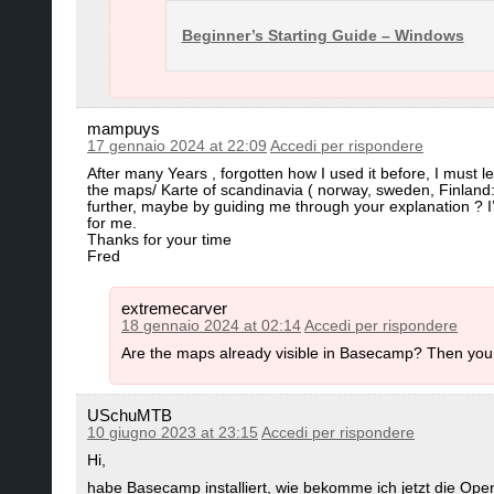
Beginner’s Starting Guide – Windows
mampuys
17 gennaio 2024 at 22:09
Accedi per rispondere
After many Years , forgotten how I used it before, I must 
the maps/ Karte of scandinavia ( norway, sweden, Finland
further, maybe by guiding me through your explanation ? I’m 
for me.
Thanks for your time
Fred
extremecarver
18 gennaio 2024 at 02:14
Accedi per rispondere
Are the maps already visible in Basecamp? Then you 
USchuMTB
10 giugno 2023 at 23:15
Accedi per rispondere
Hi,
habe Basecamp installiert, wie bekomme ich jetzt die O