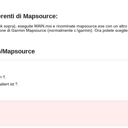
ferenti di Mapsource:
link sopra), eseguite MAIN.msi e rinominate mapsource.exe con un altro
zione di Garmin Mapsource (normalmente c:\garmin). Ora potete sceglier
p/Mapsource
 !!.
iert ist ?.