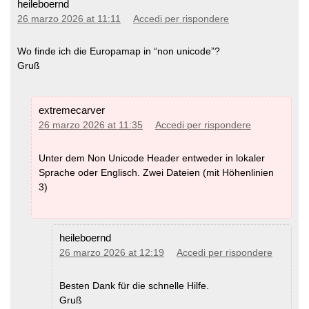
heileboernd
file .exe scaricato.
26 marzo 2026 at 11:11
Accedi per rispondere
Wo finde ich die Europamap in “non unicode”?
Mappe sovrapposte nelle Zone di
Gruß
Confine
extremecarver
Mentre è possibile unire mappe di nazioni differenti,
l'autorouting oltre i confini è un pò traballante, e avrete una
26 marzo 2026 at 11:35
Accedi per rispondere
mappa soprapposta alle altre con sfondo bianco. Fino a
quando mkgmap non potrà creare cannot create mappe
Unter dem Non Unicode Header entweder in lokaler
con forme variabili (attualmente solo rettangoli), il
Sprache oder Englisch. Zwei Dateien (mit Höhenlinien
problema non sarà risolvibile. Tuttavia c'è la possibilità di
3)
scaricare la mappa dell'Europa, che viene aggiornata ogni
4-6 settimane. Potete scaricare la Mappa Europea qui (è
necessario fare una donazione):
heileboernd
https://openmtbmap.org/support/europe-map
/
26 marzo 2026 at 12:19
Accedi per rispondere
Besten Dank für die schnelle Hilfe.
Gruß
Compatibilità - Unicode vs Non