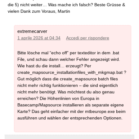
c) be careful here: Select the map as usual in
die 5) nicht weiter… Was mache ich falsch? Beste Grüsse &
Basecamp/Mapsource or Qlandkarte GT, then go to the
vielen Dank zum Voraus, Martin
list of the selected tiles ready to be sent to the GPS, scroll
down to the bottom, and unselect the contourlines only
tiles from the list.
extremecarver
1 aprile 2026 at 04:34
Accedi per rispondere
Bitte lösche mal “echo off” per texteditor in dem .bat
Notifiche per l'Aggiornamento Mappe
File, und schau dann welcher Fehler angezeigt wird.
Wie hast du die install… erzeugt? Per
Se volete essere avvisati tramite email degli
create_mapsource_installationfiles_with_mkgmap.bat ?
aggiornamenti alla mappa andate nell'home page ed
Gut möglich dass die create_mapsource batch files
inserite la vostra email nel campo di sottoscrizione nella
nicht mehr richtig funktionieren – die sind eigentlich
barra a sinistra. Riceverete solo un email quando ci
nicht mehr benötigt. Was möchtest du also genau
saranno modifiche sostanziali alla mappa più che semplici
erreichen? Die Höhenlinien von Europa in
aggiornamenti dei dati. Gli aggiornamenti alla mappa
Basecamp/Mapsource installieren als separate eigene
vengono fatti normalmente tutti i giovedì notte/venerdì
Karte? Das geht einfacher mit der mtbeurope.exe beim
mattina. Potete dare un'occhiata al server per vedere la
ausführen und wählen der entsprechenden Optionen.
data di caricamento della mappa.
Per aggiornare le mappe, lanciate semplicemente il nuovo