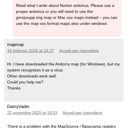
Read what I write about Norton antivirus. Please use a
proper antivirus or you will need to use the
Lingua e Codepage
gmspsupp.img map or Mac osx maps instead – you can
use the map osx format maps also under windows.
Default - Lingua locale Unicode
. Tutte le etichette / nomi
delle strade sono esattamente come nel tag name di
OSM. Nota per ogni paese che usa il latino - il default sarà
latin1 e le opzioni sotto non sono disponibili. Un'eccezione
mapmap
è la mappa del continente Sud America che è disponibile
16 febbraio 2026 at 14:27
Accedi per rispondere
anche in inglese non Unicode. Per USA/Canada questa è
anche l'unica opzione. Per i paesi europei che usano il
Hi. I have downloaded the Andorra map (for Windows), but my
latino, se vuoi la versione inglese - puoi usare la mappa
system recognizes it as a virus.
del continente europeo che è disponibile in versione
Other downloads work well.
inglese.
Could you help me?
Thanks
Unicode inglese
: Se disponibile in OSM - viene usata la
traduzione in inglese o in altre lingue europee. Se nessuna
traduzione è disponibile in OSM, viene usata l'etichetta del
DamyVader
nome locale.
22 novembre 2025 at 19:53
Accedi per rispondere
Lingua locale non Unicode:
Come il default, ma invece
There is a problem with the MapSource / Basecamp registry.
di Unicode viene usata la codifica locale. Quindi alcuni