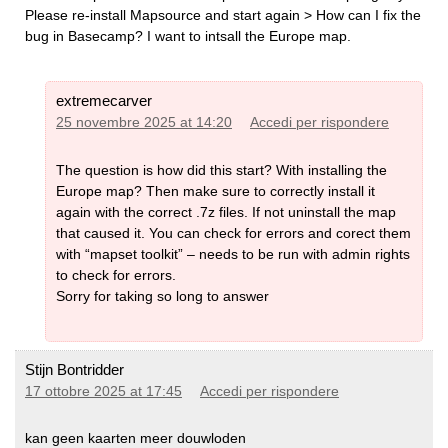
Please re-install Mapsource and start again > How can I fix the
caratteri potrebbero dover essere trascritti
bug in Basecamp? I want to intsall the Europe map.
automaticamente nella creazione. La codepage è sempre
la codepage locale di default.
extremecarver
Lingua inglese non Unicode
(sempre latin1): Se
25 novembre 2025 at 14:20
Accedi per rispondere
disponibile viene usata la traduzione in inglese o in altre
lingue europee da OSM. Altrimenti i nomi sono trascritti in
latino.
The question is how did this start? With installing the
Europe map? Then make sure to correctly install it
again with the correct .7z files. If not uninstall the map
that caused it. You can check for errors and corect them
Garmin Edge x30 o più recente
with “mapset toolkit” – needs to be run with admin rights
to check for errors.
Garmin ha introdotto una modalità ad alto contrasto
Sorry for taking so long to answer
completamente rotta - che sbianca i colori delle mappe. O
disabiliti la modalità ad alto contrasto nella sezione
visibilità delle mappe. Oppure cancella il file
\Garmin\MapThemes\Mountain.kmtf (a volte chiamato
Stijn Bontridder
anche \Garmin\MapThemes\Mountains.kmtf ) (fai un back
17 ottobre 2025 at 17:45
Accedi per rispondere
up se pensi di voler mai usare quella modalità. Dall'ultimo
firmware di luglio 2021 è necessario abilitare la modalità
kan geen kaarten meer douwloden