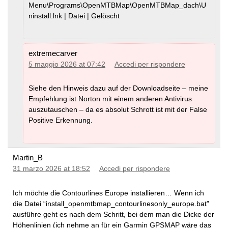
Peru
(MD5)
Menu\Programs\OpenMTBMap\OpenMTBMap_dach\U
USA - Midwest
(
MD5
)
- Da notare che a volte manca il mare. Questo non è un
Suriname
(MD5)
ninstall.lnk | Datei | Gelöscht
problema, ma attualmente non è possibile fare
Uruguay
(MD5)
Venezuela
(MD5)
diversamente. E' un problema comune nei dati OSM.
extremecarver
VeloMap and OpenMTBMap of the same
5 maggio 2026 at 07:42
Accedi per rispondere
Country -- Problems
Argentina
(
MD5
)
Bolivia
(
MD5
)
If you install an OpenMTBMap and a VeloMap of the same
Siehe den Hinweis dazu auf der Downloadseite – meine
Brazil
(
MD5
)
OpenMTBMap - Brazil
country with both times integrated contourlines, you
Empfehlung ist Norton mit einem anderen Antivirus
Linux
(
MD5
)
Chile
(
MD5
)
auszutauschen – da es absolut Schrott ist mit der False
should only send the contourlines once (meaning with
Colombia
(
MD5
)
Positive Erkennung.
either Openmtmbap or VeloMap of the country).. Else you
Ecuador
(
MD5
)
GPS might not show the maps, or worse not even start
Paraguay
MD5
)
Peru
(
MD5
)
until maps are deleted. There are several possibilities.
Suriname
(
MD5
)
Martin_B
Uruguay
(
MD5)
a) Install both maps without contourlines and contourlines
Venezuela
(
MD5)
31 marzo 2026 at 18:52
Accedi per rispondere
separately (install separate contourlines only map option in
installer). You have not trouble.
Ich möchte die Contourlines Europe installieren… Wenn ich
b) Use the create_gmapsupp... .bat batchfiles and for one
die Datei “install_openmtbmap_contourlinesonly_europe.bat”
ausführe geht es nach dem Schritt, bei dem man die Dicke der
map select no contourlines.
Höhenlinien (ich nehme an für ein Garmin GPSMAP wäre das