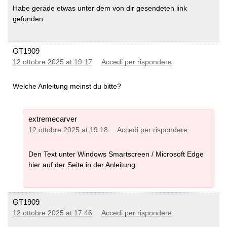
dimensione massima è di 32 GB e la scheda deve essere
Habe gerade etwas unter dem von dir gesendeten link
formattata con FAT32 (non exFAT). Fate attenzione alle
gefunden.
schede da 32 GB che sono disponibili sia come SDHC
che come SDXC. Le schede da 16 GB o più piccole sono
sempre SDHC.
GT1909
12 ottobre 2025 at 19:17
Accedi per rispondere
Welche Anleitung meinst du bitte?
Commenti
Siete pregato di commentare queste mappe o meglio
extremecarver
ancora dicendolo ad altre persone (forums, blog about it,
12 ottobre 2025 at 19:18
Accedi per rispondere
twitter, etc…) Nel caso in cui le mappe rovinino Basecamp
/ Mapsource o non funzionino siete pregati di scrivere
Den Text unter Windows Smartscreen / Microsoft Edge
esattamente quali download non funzionano e l'orario di
hier auf der Seite in der Anleitung
scaricamento così come il sistema operativo usato e la
versione di Basecamp / Mapsource. Si prega di notare
che cancellerò senza nessuna notifica nel caso in cui sia
già spiegato qui
GT1909
https://openmtbmap.org/download/#problems-help-
12 ottobre 2025 at 17:46
Accedi per rispondere
tutorials
o nelle
FAQ