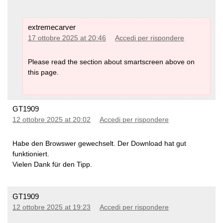
classica -
Profili attività, selezionare un profilo e selezionare
extremecarver
Navigazione > Mappa > Tema mappa>
Classico
17 ottobre 2025 at 20:46
Accedi per rispondere
Classico: Questo mostra le OpenMTBMaps / VeloMaps
Please read the section about smartscreen above on
come previsto, tuttavia i POI sono ora mostrati dal profilo
this page.
Edge.
Alto contrasto: Completa cazzata da parte di Garmin -
perché non sono in grado di rendere le loro mappe ad alto
contrasto in primo luogo.
GT1909
Mountain Biking: Fregatura completa da parte di Garmin -
12 ottobre 2025 at 20:02
Accedi per rispondere
perché non sono in grado di rendere le loro mappe ad alto
contrasto in primo luogo.
Habe den Browswer gewechselt. Der Download hat gut
funktioniert.
Vielen Dank für den Tipp.
Schede SD
Questo non riguarda le mappe, ma in generale le unità
GT1909
Garmin dotate di una scheda microSD accettano solo
12 ottobre 2025 at 19:23
Accedi per rispondere
schede SDHC - le schede SDXC non funzionano. La