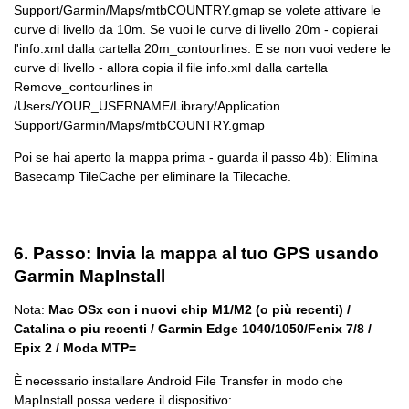
Support/Garmin/Maps/mtbCOUNTRY.gmap se volete attivare le
curve di livello da 10m. Se vuoi le curve di livello 20m - copierai
l'info.xml dalla cartella 20m_contourlines. E se non vuoi vedere le
curve di livello - allora copia il file info.xml dalla cartella
Remove_contourlines in
/Users/YOUR_USERNAME/Library/Application
Support/Garmin/Maps/mtbCOUNTRY.gmap
Poi se hai aperto la mappa prima - guarda il passo 4b): Elimina
Basecamp TileCache per eliminare la Tilecache.
6. Passo: Invia la mappa al tuo GPS usando
Garmin MapInstall
Nota:
Mac OSx con i nuovi chip M1/M2 (o più recenti) /
Catalina o piu recenti / Garmin Edge 1040/1050/Fenix 7/8 /
Epix 2 / Moda MTP=
È necessario installare Android File Transfer in modo che
MapInstall possa vedere il dispositivo: