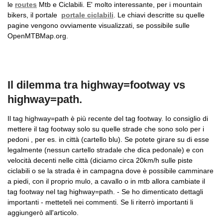
le
routes
Mtb e Ciclabili. E' molto interessante, per i mountain
bikers, il portale
portale ciclabili
. Le chiavi descritte su quelle
pagine vengono ovviamente visualizzati, se possibile sulle
OpenMTBMap.org.
Il dilemma tra highway=footway vs
highway=path.
Il tag highway=path è più recente del tag footway. Io consiglio di
mettere il tag footway solo su quelle strade che sono solo per i
pedoni , per es. in città (cartello blu). Se potete girare su di esse
legalmente (nessun cartello stradale che dica pedonale) e con
velocità decenti nelle città (diciamo circa 20km/h sulle piste
ciclabili o se la strada è in campagna dove è possibile camminare
a piedi, con il proprio mulo, a cavallo o in mtb allora cambiate il
tag footway nel tag highway=path. - Se ho dimenticato dettagli
importanti - metteteli nei commenti. Se li riterrò importanti li
aggiungerò all'articolo.