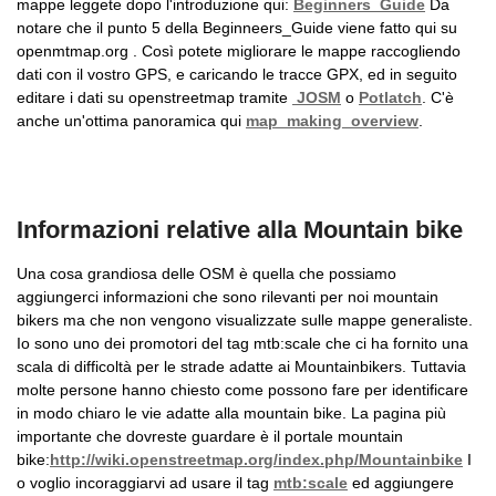
mappe leggete dopo l'introduzione qui:
Beginners_Guide
Da
notare che il punto 5 della Beginneers_Guide viene fatto qui su
openmtmap.org . Così potete migliorare le mappe raccogliendo
dati con il vostro GPS, e caricando le tracce GPX, ed in seguito
editare i dati su openstreetmap tramite
JOSM
o
Potlatch
. C'è
anche un'ottima panoramica qui
map_making_overview
.
Informazioni relative alla Mountain bike
Una cosa grandiosa delle OSM è quella che possiamo
aggiungerci informazioni che sono rilevanti per noi mountain
bikers ma che non vengono visualizzate sulle mappe generaliste.
Io sono uno dei promotori del tag mtb:scale che ci ha fornito una
scala di difficoltà per le strade adatte ai Mountainbikers. Tuttavia
molte persone hanno chiesto come possono fare per identificare
in modo chiaro le vie adatte alla mountain bike. La pagina più
importante che dovreste guardare è il portale mountain
bike:
http://wiki.openstreetmap.org/index.php/Mountainbike
I
o voglio incoraggiarvi ad usare il tag
mtb:scale
ed aggiungere