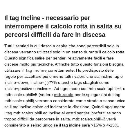
Il tag Incline - necessario per
interrompere il calcolo rotta in salita su
percorsi difficili da fare in discesa
Tutti i sentieri in cui riesco a capire che sono percorribili solo in
discesa verranno utilizzati solo in un senso durante il calcolo rotta.
Questo significa salire per sentieri relativamente facili e fare
discese molto più tecniche. Affinchè tutto questo funzioni bisogna
utilizzare il
tag incline
correttamente. Ho predisposto delle
regole per accettare più o meno tutti i valori, che sia incline=up o
incline=down, incline=(-)??% o anche tags sbagliati come
incline=positive o incline=-. Ad ogni modo con mtb:scale:uphill=4 o
mtb:scale:uphill=5 (vedere
mtb:scale
per le spiegazioni del tag
mtb:scale:uphill) verranno considerate come strade a senso unico
se il tag incline esiste ad indicarne la direzione. Quindi aggiungete
i tag mtb:scale:uphill ed incline ai vostri sentieri preferiti se sono
troppo difficili da percorrere in salita. mtb:scale:uphill=3 verrà
considerato a senso unico se il tag incline sarà >15% o <-15%.