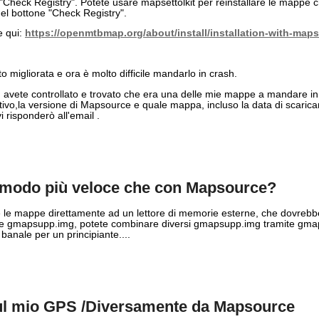
u "Check Registry". Potete usare mapsettolkit per reinstallare le mappe
del bottone "Check Registry".
e qui:
https://openmtbmap.org/about/install/installation-with-mapse
 migliorata e ora è molto difficile mandarlo in crash.
controllato e trovato che era una delle mie mappe a mandare in 
ivo,la versione di Mapsource e quale mappa, incluso la data di scaric
 risponderò all'email .
n modo più veloce che con Mapsource?
e le mappe direttamente ad un lettore di memorie esterne, che dovrebb
e gmapsupp.img, potete combinare diversi gmapsupp.img tramite gmap
anale per un principiante....
 sul mio GPS /Diversamente da Mapsource