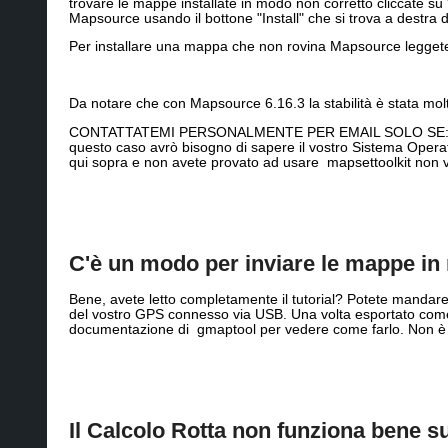
trovare le mappe installate in modo non corretto cliccate s
Mapsource usando il bottone "Install" che si trova a destra 
Per installare una mappa che non rovina Mapsource legget
Da notare che con Mapsource 6.16.3 la stabilità è stata molto
CONTATTATEMI PERSONALMENTE PER EMAIL SOLO SE: avete 
questo caso avrò bisogno di sapere il vostro Sistema Operat
qui sopra e non avete provato ad usare mapsettoolkit non vi
C'è un modo per inviare le mappe i
Bene, avete letto completamente il tutorial? Potete mandar
del vostro GPS connesso via USB. Una volta esportato com
documentazione di gmaptool per vedere come farlo. Non è b
Il Calcolo Rotta non funziona bene