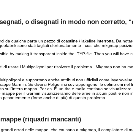
segnati, o disegnati in modo non corretto, 
i da qualche parte un pezzo di coastline / lakeline interrotta. Da not
da geofabrik sono stati tagliati sfortunatamente - così che mkgmap posizio
ble by making it transparent inside the .TYP-file. Then you will have no 
ti di usare i
Multipoligoni
per risolvere il problema. Mkgmap non ha mo
poligoni e supportano anche attributi non ufficilali come layer=value
e mappe Garmin. Se diversi Poligoni si sovrappongono, le definizioni nel
tto sull'intera mappa. Per es. E' un tira e molla continuo se visualizzare
mappe per il Garmin visualizzeranno delle aree in alcuni posti e non in a
 pesantemente (forse anche di più) di questo problema.
e mappe (riquadri mancanti)
i grandi errori nelle mappe, che causano a mkgmap, il compilatore di ma