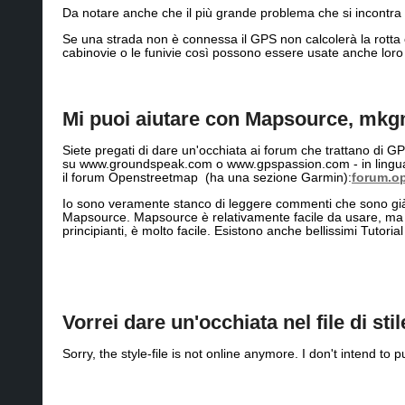
Da notare anche che il più grande problema che si incontra
Se una strada non è connessa il GPS non calcolerà la rotta 
cabinovie o le funivie così possono essere usate anche loro 
Mi puoi aiutare con Mapsource, mkgm
Siete pregati di dare un'occhiata ai forum che trattano di G
su www.groundspeak.com o www.gpspassion.com - in ling
il forum Openstreetmap (ha una sezione Garmin):
forum.o
Io sono veramente stanco di leggere commenti che sono già st
Mapsource. Mapsource è relativamente facile da usare, ma av
principianti, è molto facile. Esistono anche bellissimi Tutori
Vorrei dare un'occhiata nel file di
Sorry, the style-file is not online anymore. I don't intend to 