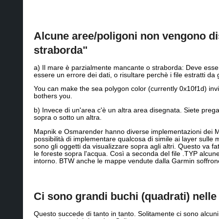
Alcune aree/poligoni non vengono di
straborda"
a) Il mare è parzialmente mancante o straborda: Deve esserc
essere un errore dei dati, o risultare perchè i file estratti 
You can make the sea polygon color (currently 0x10f1d) invisi
bothers you.
b) Invece di un'area c'è un altra area disegnata. Siete prega
sopra o sotto un altra.
Mapnik e Osmarender hanno diverse implementazioni dei Multi
possibilità di implementare qualcosa di simile ai layer sull
sono gli oggetti da visualizzare sopra agli altri. Questo va fa
le foreste sopra l'acqua. Così a seconda del file .TYP alcune 
intorno. BTW anche le mappe vendute dalla Garmin soffrono
Ci sono grandi buchi (quadrati) nell
Questo succede di tanto in tanto. Solitamente ci sono alcun