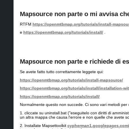
Mapsource non parte o mi avvisa che
RTFM
https://openmtbmap.org/tutorials/install-mapsou
e
https://openmtbmap.org/tutorials/install/
.
Mapsource non parte e richiede di ess
Se avete fatto tutto correttamente leggete qui:
https://openmtbmap.org/tutorials/install-mapsource/
https://openmtbmap.org/tutorials/install/installation-wi
https://openmtbmap.org/tutorials/install/
Normalmente questo non succede. Ci sono vari metodi per ri
1. cliccate su uninstall.bat ("eseguitelo con diritti di ammin
un altra mappa che causa l'errore e non quelle che avete s
2. Installate Mapsettoolkit
cypherman1.googlepages.com