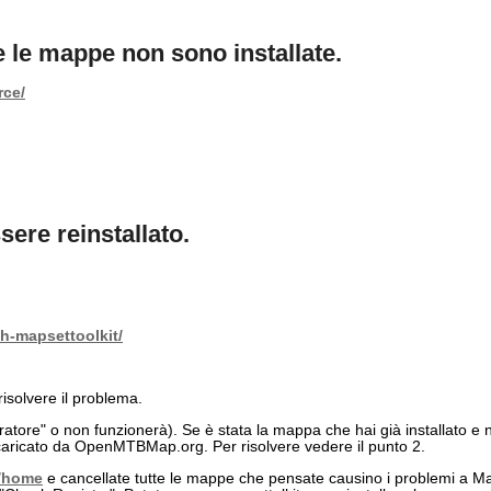
 le mappe non sono installate.
rce/
ere reinstallato.
th-mapsettoolkit/
solvere il problema.
istratore" o non funzionerà). Se è stata la mappa che hai già installato e
caricato da OpenMTBMap.org. Per risolvere vedere il punto 2.
/home
e cancellate tutte le mappe che pensate causino i problemi a Ma