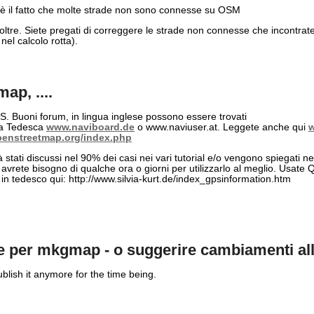
 è il fatto che molte strade non sono connesse su OSM
oltre. Siete pregati di correggere le strade non connesse che incontrat
nel calcolo rotta).
ap, ....
PS. Buoni forum, in lingua inglese possono essere trovati
ua Tedesca
www.naviboard.de
o www.naviuser.at. Leggete anche qui
w
penstreetmap.org/index.php
ati discussi nel 90% dei casi nei vari tutorial e/o vengono spiegati nel
rete bisogno di qualche ora o giorni per utilizzarlo al meglio. Usate 
al in tedesco qui: http://www.silvia-kurt.de/index_gpsinformation.htm
 stile per mkgmap - o suggerire cambiamenti
publish it anymore for the time being.