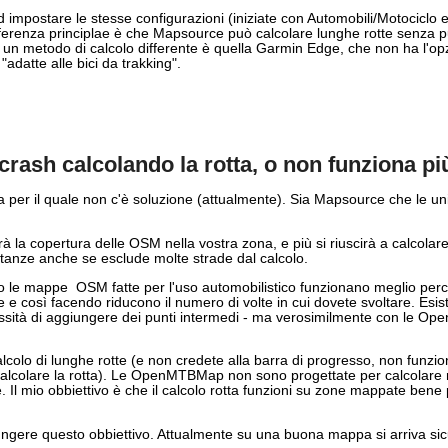
mpostare le stesse configurazioni (iniziate con Automobili/Motociclo ed 
fferenza principlae è che Mapsource può calcolare lunghe rotte senza p
un metodo di calcolo differente è quella Garmin Edge, che non ha l'opz
 "adatte alle bici da trakking".
rash calcolando la rotta, o non funziona pi
ma per il quale non c'è soluzione (attualmente). Sia Mapsource che le 
arà la copertura delle OSM nella vostra zona, e più si riuscirà a calcolar
istanze anche se esclude molte strade dal calcolo.
le mappe OSM fatte per l'uso automobilistico funzionano meglio perchè
 così facendo riducono il numero di volte in cui dovete svoltare. Esis
ssità di aggiungere dei punti intermedi - ma verosimilmente con le Ope
alcolo di lunghe rotte (e non credete alla barra di progresso, non funzi
i calcolare la rotta). Le OpenMTBMap non sono progettate per calcolare r
e. Il mio obbiettivo è che il calcolo rotta funzioni su zone mappate bene p
iungere questo obbiettivo. Attualmente su una buona mappa si arriva s