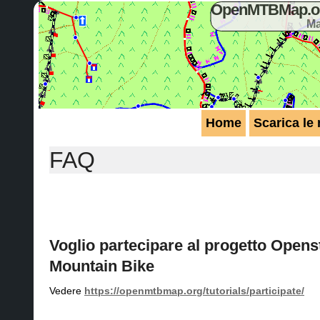
OpenMTBMap.org
Ma
Home
Scarica le
FAQ
Voglio partecipare al progetto Opens
Mountain Bike
Vedere
https://openmtbmap.org/tutorials/participate/