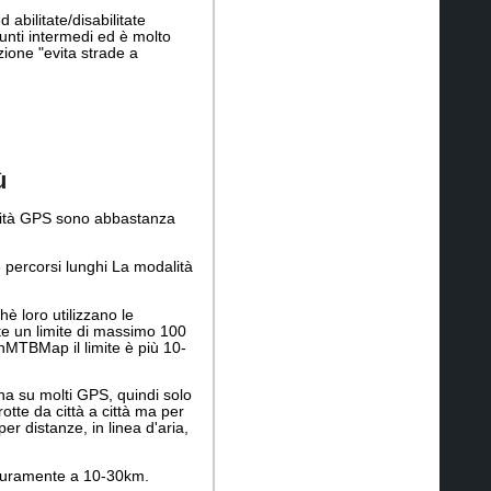
abilitate/disabilitate
unti intermedi ed è molto
ione "evita strade a
ù
unità GPS sono abbastanza
e percorsi lunghi La modalità
 loro utilizzano le
te un limite di massimo 100
nMTBMap il limite è più 10-
ona su molti GPS, quindi solo
otte da città a città ma per
er distanze, in linea d'aria,
icuramente a 10-30km.