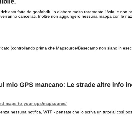
ibile.
richiesta fatta da geofabrik. Io elaboro molto raramente l'Asia, e non h
, verranno cancellati. Inoltre non aggiungerò nessuna mappa con le naz
scaricato (controllando prima che Mapsource/Basecamp non siano in ese
l mio GPS mancano: Le strade altre info inc
end-maps-to-your-gps/mapsource/
senza nessuna notifica, WTF - pensate che io scriva un tutorial così p