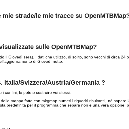
le mie strade/le mie tracce su OpenMTBMap
 visualizzate sulle OpenMTBMap?
o il Giovedì sera). I dati che utilizzo, di solito, sono vecchi di circa 24 o
nell'aggiornamento di Giovedì notte.
. Italia/Svizzera/Austria/Germania ?
i confini, le potete costruire voi stessi.
 della mappa fatta con mkgmap numeri i riquadri risultanti, nè sapere l
na lista predefinita per il programma che separa non è una vera opzione,