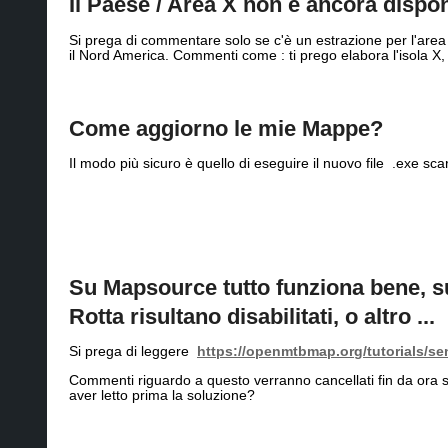
Il Paese / Area X non è ancora dispon
Si prega di commentare solo se c'è un estrazione per l'area 
il Nord America. Commenti come : ti prego elabora l'isola X
Come aggiorno le mie Mappe?
Il modo più sicuro è quello di eseguire il nuovo file .exe 
Su Mapsource tutto funziona bene, su
Rotta risultano disabilitati, o altro ...
Si prega di leggere
https://openmtbmap.org/tutorials/s
Commenti riguardo a questo verranno cancellati fin da ora 
aver letto prima la soluzione?