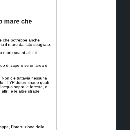
"o mare che
are che potrebbe anche
na il mare dal lato sbagliato.
more sea at all if it
do di sapere se un'area è
. Non c'è tuttavia nessuna
 file .TYP determinano quali
 l'acqua sopra le foreste, o
ltri, e le altre strade
ppe, l'interruzione della