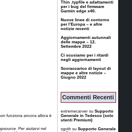
Thin .typfile e adattamenti
per i bug del firmware
Garmin edge x40.
Nuove linee di contorno
per l’Europa – e altre
notizie recenti
Aggiornamenti autunnali
delle mappe – 12.
Settembre 2022
Ci scusiamo per i ritardi
negli aggiornamenti
Sovraccarico di layout di
mappe e altre notizie –
Giugno 2022
Commenti Recenti
extremecarver
su
Supporto
Generale in Tedesco (solo
 non funziona ancora allora è
utenti Premium)
psource. Per aiutarvi nel
sgoth
su
Supporto Generale