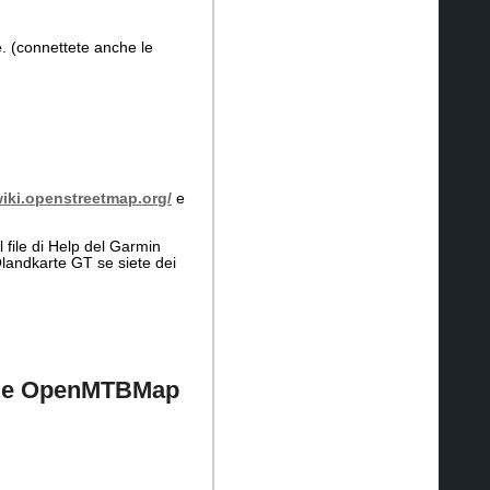
e. (connettete anche le
iki.openstreetmap.org/
e
 file di Help del Garmin
Qlandkarte GT se siete dei
 alle OpenMTBMap