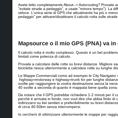
Avete letto completamente About--> Autorouting? Provate ad i
"evitate strade a pedaggio", e usate "minore tempo"). La di
veloce. L'unica serie di GPS che attualmente ha più o meno 
pedaggio" per attivare/disattivare il calcolo rotta sulle strade
Mapsource o il mio GPS (PNA) va in c
Il calcolo rotta è molto complesso. Questo è un bel proble
limitati come potenza di calcolo.
Provate a calcolare delle rotte su brevi distanze. Migliore s
bicicletta riesca ulteriormente a calcolare rotte su lunghe d
Le Mappe Commerciali come ad esempio le City Navigator o 
highway=motorway e highway=trunk for per lunghe distanze e
svolte per raggiungere la vostra destinazione senza la nece
40 svolte a seconda di quanto è mappata bene quella zona.
Da notare che il GPS potrebbe richiedere 1-2 minuti per il c
perchè è arrivata in fondo, non vuol dire che abbia finito d
indirizzarvi su bei sentieri e preferibilmente su brevi distanz
di circa 40-50km senza interrompersi.
Io cercherò di ottimizzare ulteriormente le mappe per ragg