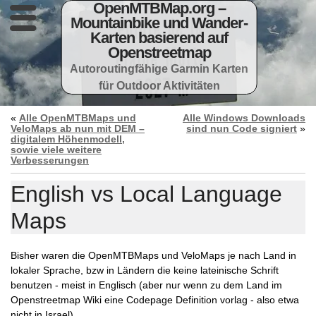
OpenMTBMap.org –
Mountainbike und Wander-
Karten basierend auf
Openstreetmap
Autoroutingfähige Garmin Karten
für Outdoor Aktivitäten
«
Alle OpenMTBMaps und
Alle Windows Downloads
VeloMaps ab nun mit DEM –
sind nun Code signiert
»
digitalem Höhenmodell,
sowie viele weitere
Verbesserungen
English vs Local Language
Maps
Bisher waren die OpenMTBMaps und VeloMaps je nach Land in
lokaler Sprache, bzw in Ländern die keine lateinische Schrift
benutzen - meist in Englisch (aber nur wenn zu dem Land im
Openstreetmap Wiki eine Codepage Definition vorlag - also etwa
nicht in Israel).