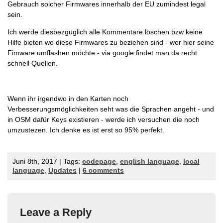
Gebrauch solcher Firmwares innerhalb der EU zumindest legal
sein.
Ich werde diesbezgüglich alle Kommentare löschen bzw keine
Hilfe bieten wo diese Firmwares zu beziehen sind - wer hier seine
Fimware umflashen möchte - via google findet man da recht
schnell Quellen.
Wenn ihr irgendwo in den Karten noch
Verbesserungsmöglichkeiten seht was die Sprachen angeht - und
in OSM dafür Keys existieren - werde ich versuchen die noch
umzustezen. Ich denke es ist erst so 95% perfekt.
Juni 8th, 2017 | Tags:
codepage
,
english language
,
local
language
,
Updates
|
6 comments
Leave a Reply