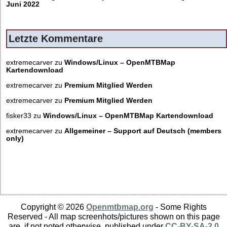
Juni 2022
Letzte Kommentare
extremecarver
zu
Windows/Linux – OpenMTBMap
Kartendownload
extremecarver
zu
Premium Mitglied Werden
extremecarver
zu
Premium Mitglied Werden
fisker33
zu
Windows/Linux – OpenMTBMap Kartendownload
extremecarver
zu
Allgemeiner – Support auf Deutsch (members
only)
Copyright © 2026
Openmtbmap.org
- Some Rights
Reserved - All map screenhots/pictures shown on this page
are, if not noted otherwise, published under
CC-BY-SA-2.0