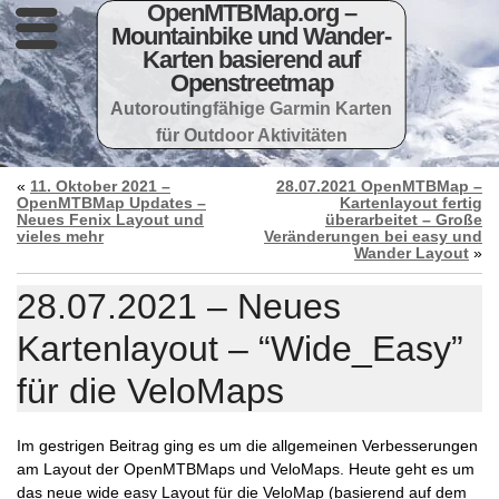
OpenMTBMap.org –
Mountainbike und Wander-
Karten basierend auf
Openstreetmap
Autoroutingfähige Garmin Karten
für Outdoor Aktivitäten
«
11. Oktober 2021 –
28.07.2021 OpenMTBMap –
OpenMTBMap Updates –
Kartenlayout fertig
Neues Fenix Layout und
überarbeitet – Große
vieles mehr
Veränderungen bei easy und
Wander Layout
»
28.07.2021 – Neues
Kartenlayout – “Wide_Easy”
für die VeloMaps
Im gestrigen Beitrag ging es um die allgemeinen Verbesserungen
am Layout der OpenMTBMaps und VeloMaps. Heute geht es um
das neue wide easy Layout für die VeloMap (basierend auf dem