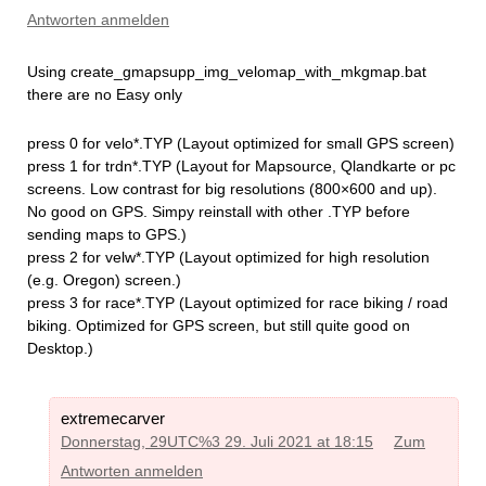
Antworten anmelden
Using create_gmapsupp_img_velomap_with_mkgmap.bat
there are no Easy only
press 0 for velo*.TYP (Layout optimized for small GPS screen)
press 1 for trdn*.TYP (Layout for Mapsource, Qlandkarte or pc
screens. Low contrast for big resolutions (800×600 and up).
No good on GPS. Simpy reinstall with other .TYP before
sending maps to GPS.)
press 2 for velw*.TYP (Layout optimized for high resolution
(e.g. Oregon) screen.)
press 3 for race*.TYP (Layout optimized for race biking / road
biking. Optimized for GPS screen, but still quite good on
Desktop.)
extremecarver
Donnerstag, 29UTC%3 29. Juli 2021 at 18:15
Zum
Antworten anmelden