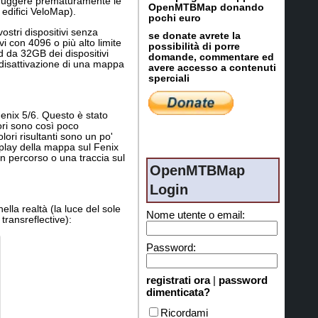
struggere prematuramente le
OpenMTBMap donando
 edifici VeloMap).
pochi euro
ostri dispositivi senza
se donate avrete la
i con 4096 o più alto limite
possibilità di porre
d da 32GB dei dispositivi
domande, commentare ed
 disattivazione di una mappa
avere accesso a contenuti
sperciali
Fenix 5/6. Questo è stato
lori sono così poco
lori risultanti sono un po'
splay della mappa sul Fenix
un percorso o una traccia sul
OpenMTBMap
Login
la realtà (la luce del sole
Nome utente o email:
transreflective):
Password:
registrati ora
|
password
dimenticata?
Ricordami