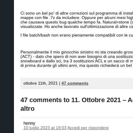
Ci sono un bel po' di altre correzioni sul programma di insta
mappe con file .7z da includere. Oppure per alcuni mesi hig
che causava questo bug qualche tempo fa. Natural=stone (so
visualizzate. Ho anche lavorato sull'ottimizzazione di altre 
I file batch/bash non erano pienamente compatibili con le cu
Personalmente il mio ginocchio sinistro mi sta creando grossi
(ACT) - dato che spero di non aver bisogno di una sostituz
snowboard e dallo sci, tra 3 sostituzioni ACL e un sacco di m
di prima durante gli ultimi anni, ma questo richiederà un bel
ottobre 11th, 2021 |
47 comments
47 comments to 11. Ottobre 2021 –
altro
henny
10 luglio 2023 at 19:03
Accedi per rispondere