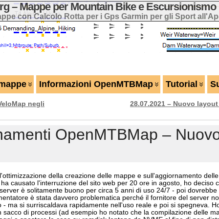
 – Mappe per Mountain Bike e Escursionismo 
ppe con Calcolo Rotta per i Gps Garmin per gli Sport all'Ap
 mappe
Informazioni OpenMTBMap
Tutorial
S
VeloMap negli
28.07.2021 – Nuovo layou
ornamenti OpenMTBMap – Nuovo
ull'ottimizzazione della creazione delle mappe e sull'aggiornamento delle
e ha causato l'interruzione del sito web per 20 ore in agosto, ho deciso
 server è solitamente buono per circa 5 anni di uso 24/7 - poi dovrebbe 
imentatore è stata davvero problematica perché il fornitore del server no
o - ma si surriscaldava rapidamente nell'uso reale e poi si spegneva. H
un sacco di processi (ad esempio ho notato che la compilazione delle 