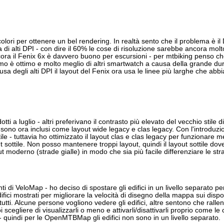
ori per ottenere un bel rendering. In realtà sento che il problema è il D
a di alti DPI - con dire il 60% le cose di risoluzione sarebbe ancora molto
ora il Fenix 6x è davvero buono per escursioni - per mtbiking penso ch
 è ottimo e molto meglio di altri smartwatch a causa della grande dura
a degli alti DPI il layout del Fenix ora usa le linee più larghe che abb
i a luglio - altri preferivano il contrasto più elevato del vecchio stile d
 sono ora inclusi come layout wide legacy e clas legacy. Con l'introduzi
le - tuttavia ho ottimizzato il layout clas e clas legacy per funzionare m
t sottile. Non posso mantenere troppi layout, quindi il layout sottile do
t moderno (strade gialle) in modo che sia più facile differenziare le str
nti di VeloMap - ho deciso di spostare gli edifici in un livello separato
ifici mostrati per migliorare la velocità di disegno della mappa sui disp
 tutti. Alcune persone vogliono vedere gli edifici, altre sentono che ralle
gliere di visualizzarli o meno e attivarli/disattivarli proprio come le c
- quindi per le OpenMTBMap gli edifici non sono in un livello separato.