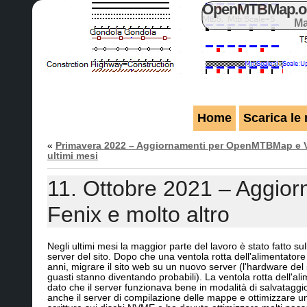
OpenMTBMap.org
Ma
Home
Scarica le
«
Primavera 2022 – Aggiornamenti per OpenMTBMap e 
ultimi mesi
11. Ottobre 2021 – Aggi
Fenix e molto altro
Negli ultimi mesi la maggior parte del lavoro è stato fatto s
server del sito. Dopo che una ventola rotta dell'alimentator
anni, migrare il sito web su un nuovo server (l'hardware del
guasti stanno diventando probabili). La ventola rotta dell'al
dato che il server funzionava bene in modalità di salvataggi
anche il server di compilazione delle mappe e ottimizzare 