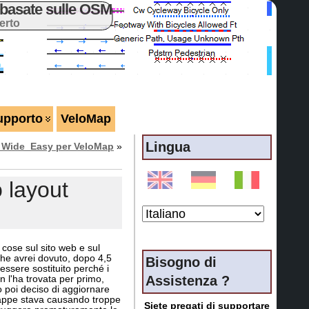
basate sulle OSM
erto
upporto
VeloMap
Lingua
t Wide_Easy per VeloMap
»
 layout
 cose sul sito web e sul
 che avrei dovuto, dopo 4,5
Bisogno di
essere sostituito perché i
Assistenza ?
n l'ha trovata per primo,
o poi deciso di aggiornare
mappe stava causando troppe
Siete pregati di supportare