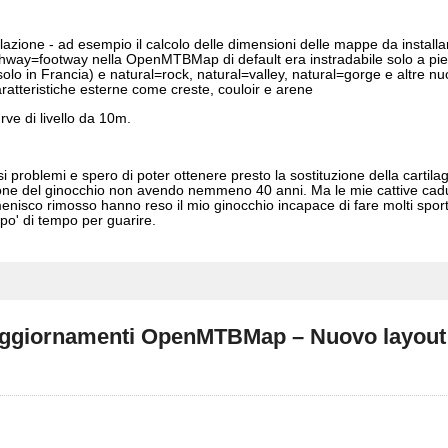
llazione - ad esempio il calcolo delle dimensioni delle mappe da installa
hway=footway nella OpenMTBMap di default era instradabile solo a piedi
lo in Francia) e natural=rock, natural=valley, natural=gorge e altre 
caratteristiche esterne come creste, couloir e arene
rve di livello da 10m.
 problemi e spero di poter ottenere presto la sostituzione della cartilag
ione del ginocchio non avendo nemmeno 40 anni. Ma le mie cattive cad
enisco rimosso hanno reso il mio ginocchio incapace di fare molti sport.
 po' di tempo per guarire.
 Aggiornamenti OpenMTBMap – Nuovo layout 