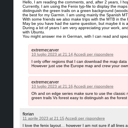
Hello, I am reading the comments, and, after 2 years, I ho
Currently, I am using the Fenix typ-file to display the map
distinguish the green trails on a green background (woods)
the best for my Garmin. I am using mainly the Spanish MT
With some friends we also make trips with the MTB in the
May be you have had the same question, but maybe it is a
During a lot of years I am very appreciating your work, an
with Ubuntu.
You might answer me in German, with I can read and speak 
extremecarver
10 luglio 2023 at 21:14
Accedi per rispondere
I only offer regions that I can download the map data
However just use the Europe map and crew your own
extremecarver
10 luglio 2023 at 21:16
Accedi per rispondere
Oh and on edge series make sure to use the classic map
green trails Vs forest easy to distinguish as the forest 
florian
11 aprile 2023 at 21:15
Accedi per rispondere
I love the fenix layout… however I am not sure if all line