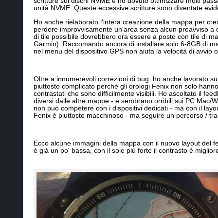
scritture sui dischi NVME e ho dovuto ottimizzare molti pa
unità NVME. Queste eccessive scritture sono diventate evidenti
Ho anche rielaborato l'intera creazione della mappa per crear
perdere improvvisamente un'area senza alcun preavviso a caus
di tile possibile dovrebbero ora essere a posto con tile di 
Garmin). Raccomando ancora di installare solo 6-8GB di mappe
nel menu del dispositivo GPS non aiuta la velocità di avvio 
Oltre a innumerevoli correzioni di bug, ho anche lavorato su 
piuttosto complicato perché gli orologi Fenix non solo hanno 6
contrastati che sono difficilmente visibili. Ho ascoltato il fe
diversi dalle altre mappe - e sembrano orribili sui PC Mac/
non può competere con i dispositivi dedicati - ma con il lay
Fenix è piuttosto macchinoso - ma seguire un percorso / tra
Ecco alcune immagini della mappa con il nuovo layout del fe
è già un po' bassa, con il sole più forte il contrasto è migli