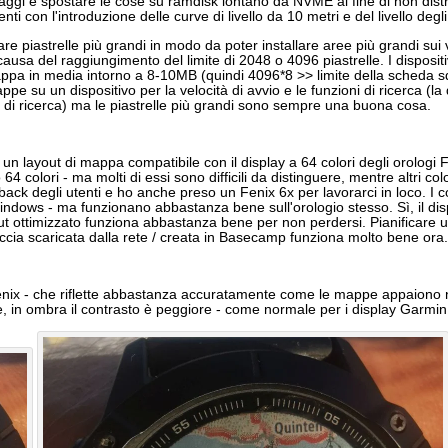
ssaggi e spostare le cose su ramdisk lontano da NVME al fine di non di
 con l'introduzione delle curve di livello da 10 metri e del livello degli
e piastrelle più grandi in modo da poter installare aree più grandi sui v
a del raggiungimento del limite di 2048 o 4096 piastrelle. I dispositiv
mappa in media intorno a 8-10MB (quindi 4096*8 >> limite della scheda s
 su un dispositivo per la velocità di avvio e le funzioni di ricerca (la
o di ricerca) ma le piastrelle più grandi sono sempre una buona cosa.
un layout di mappa compatibile con il display a 64 colori degli orologi 
4 colori - ma molti di essi sono difficili da distinguere, mentre altri co
edback degli utenti e ho anche preso un Fenix 6x per lavorarci in loco. I co
Windows - ma funzionano abbastanza bene sull'orologio stesso. Sì, il di
out ottimizzato funziona abbastanza bene per non perdersi. Pianificare 
ccia scaricata dalla rete / creata in Basecamp funziona molto bene ora.
nix - che riflette abbastanza accuratamente come le mappe appaiono nel
ore, in ombra il contrasto è peggiore - come normale per i display Garmin 