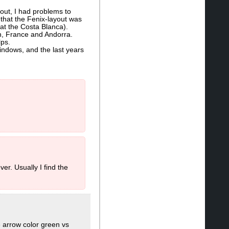
-out, I had problems to
 that the Fenix-layout was
at the Costa Blanca).
n, France and Andorra.
lps.
Windows, and the last years
er. Usually I find the
e arrow color green vs