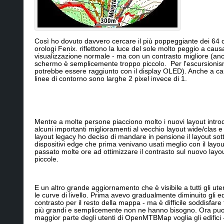
Così ho dovuto davvero cercare il più poppeggiante dei 64 col
orologi Fenix. riflettono la luce del sole molto peggio a caus
visualizzazione normale - ma con un contrasto migliore (anc
schermo è semplicemente troppo piccolo. Per l'escursionismo
potrebbe essere raggiunto con il display OLED). Anche a caus
linee di contorno sono larghe 2 pixel invece di 1.
Mentre a molte persone piacciono molto i nuovi layout introdott
alcuni importanti miglioramenti al vecchio layout wide/clas e
layout legacy ho deciso di mandare in pensione il layout sotti
dispositivi edge che prima venivano usati meglio con il layou
passato molte ore ad ottimizzare il contrasto sul nuovo layou
piccole.
E un altro grande aggiornamento che è visibile a tutti gli ute
le curve di livello. Prima avevo gradualmente diminuito gli ed
contrasto per il resto della mappa - ma è difficile soddisfare
più grandi e semplicemente non ne hanno bisogno. Ora puoi sce
maggior parte degli utenti di OpenMTBMap voglia gli edifici 