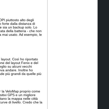
PI piuttosto alto degli
 forte dalla distanza di
e sia un backup solo. Lo
ta della batteria - che non
ia mai usato. Ad esempio, le
i layout. Così ho riportato
one del layout Fenix e del
eglio su alcuni vecchi
veva andare. Inoltre ho
ade più grandi da quelle più
 per la VeloMap proprio come
ositivi GPS e un migliore
ntano la mappa nelle città
urve di livello. Credo che la