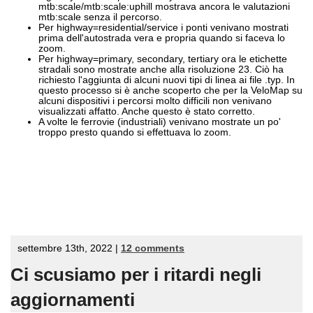
mtb:scale/mtb:scale:uphill mostrava ancora le valutazioni
mtb:scale senza il percorso.
Per highway=residential/service i ponti venivano mostrati
prima dell'autostrada vera e propria quando si faceva lo
zoom.
Per highway=primary, secondary, tertiary ora le etichette
stradali sono mostrate anche alla risoluzione 23. Ciò ha
richiesto l'aggiunta di alcuni nuovi tipi di linea ai file .typ. In
questo processo si è anche scoperto che per la VeloMap su
alcuni dispositivi i percorsi molto difficili non venivano
visualizzati affatto. Anche questo è stato corretto.
A volte le ferrovie (industriali) venivano mostrate un po'
troppo presto quando si effettuava lo zoom.
settembre 13th, 2022 |
12 comments
Ci scusiamo per i ritardi negli
aggiornamenti