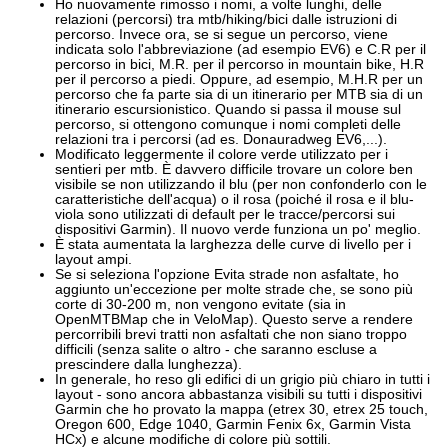
Ho nuovamente rimosso i nomi, a volte lunghi, delle
relazioni (percorsi) tra mtb/hiking/bici dalle istruzioni di
percorso. Invece ora, se si segue un percorso, viene
indicata solo l'abbreviazione (ad esempio EV6) e C.R per il
percorso in bici, M.R. per il percorso in mountain bike, H.R
per il percorso a piedi. Oppure, ad esempio, M.H.R per un
percorso che fa parte sia di un itinerario per MTB sia di un
itinerario escursionistico. Quando si passa il mouse sul
percorso, si ottengono comunque i nomi completi delle
relazioni tra i percorsi (ad es. Donauradweg EV6,...).
Modificato leggermente il colore verde utilizzato per i
sentieri per mtb. È davvero difficile trovare un colore ben
visibile se non utilizzando il blu (per non confonderlo con le
caratteristiche dell'acqua) o il rosa (poiché il rosa e il blu-
viola sono utilizzati di default per le tracce/percorsi sui
dispositivi Garmin). Il nuovo verde funziona un po' meglio.
È stata aumentata la larghezza delle curve di livello per i
layout ampi.
Se si seleziona l'opzione Evita strade non asfaltate, ho
aggiunto un'eccezione per molte strade che, se sono più
corte di 30-200 m, non vengono evitate (sia in
OpenMTBMap che in VeloMap). Questo serve a rendere
percorribili brevi tratti non asfaltati che non siano troppo
difficili (senza salite o altro - che saranno escluse a
prescindere dalla lunghezza).
In generale, ho reso gli edifici di un grigio più chiaro in tutti i
layout - sono ancora abbastanza visibili su tutti i dispositivi
Garmin che ho provato la mappa (etrex 30, etrex 25 touch,
Oregon 600, Edge 1040, Garmin Fenix 6x, Garmin Vista
HCx) e alcune modifiche di colore più sottili.