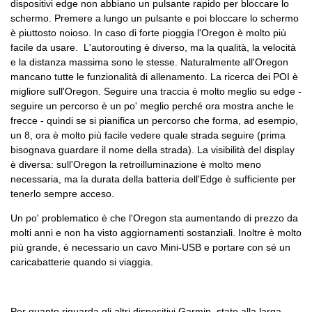
dispositivi edge non abbiano un pulsante rapido per bloccare lo
schermo. Premere a lungo un pulsante e poi bloccare lo schermo
è piuttosto noioso. In caso di forte pioggia l'Oregon è molto più
facile da usare. L'autorouting è diverso, ma la qualità, la velocità
e la distanza massima sono le stesse. Naturalmente all'Oregon
mancano tutte le funzionalità di allenamento. La ricerca dei POI è
migliore sull'Oregon. Seguire una traccia è molto meglio su edge -
seguire un percorso è un po' meglio perché ora mostra anche le
frecce - quindi se si pianifica un percorso che forma, ad esempio,
un 8, ora è molto più facile vedere quale strada seguire (prima
bisognava guardare il nome della strada). La visibilità del display
è diversa: sull'Oregon la retroilluminazione è molto meno
necessaria, ma la durata della batteria dell'Edge è sufficiente per
tenerlo sempre acceso.
Un po' problematico è che l'Oregon sta aumentando di prezzo da
molti anni e non ha visto aggiornamenti sostanziali. Inoltre è molto
più grande, è necessario un cavo Mini-USB e portare con sé un
caricabatterie quando si viaggia.
Per quanto riguarda gli altri dispositivi Garmin, state alla larga