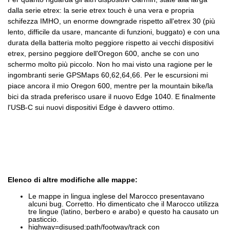
dalla serie etrex: la serie etrex touch è una vera e propria
schifezza IMHO, un enorme downgrade rispetto all'etrex 30 (più
lento, difficile da usare, mancante di funzioni, buggato) e con una
durata della batteria molto peggiore rispetto ai vecchi dispositivi
etrex, persino peggiore dell'Oregon 600, anche se con uno
schermo molto più piccolo. Non ho mai visto una ragione per le
ingombranti serie GPSMaps 60,62,64,66. Per le escursioni mi
piace ancora il mio Oregon 600, mentre per la mountain bike/la
bici da strada preferisco usare il nuovo Edge 1040. E finalmente
l'USB-C sui nuovi dispositivi Edge è davvero ottimo.
Elenco di altre modifiche alle mappe:
Le mappe in lingua inglese del Marocco presentavano
alcuni bug. Corretto. Ho dimenticato che il Marocco utilizza
tre lingue (latino, berbero e arabo) e questo ha causato un
pasticcio.
highway=disused:path/footway/track con