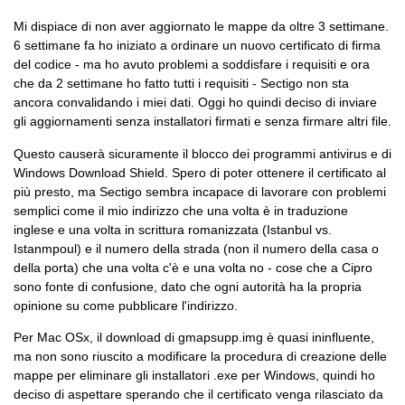
Mi dispiace di non aver aggiornato le mappe da oltre 3 settimane.
6 settimane fa ho iniziato a ordinare un nuovo certificato di firma
del codice - ma ho avuto problemi a soddisfare i requisiti e ora
che da 2 settimane ho fatto tutti i requisiti - Sectigo non sta
ancora convalidando i miei dati. Oggi ho quindi deciso di inviare
gli aggiornamenti senza installatori firmati e senza firmare altri file.
Questo causerà sicuramente il blocco dei programmi antivirus e di
Windows Download Shield. Spero di poter ottenere il certificato al
più presto, ma Sectigo sembra incapace di lavorare con problemi
semplici come il mio indirizzo che una volta è in traduzione
inglese e una volta in scrittura romanizzata (Istanbul vs.
Istanmpoul) e il numero della strada (non il numero della casa o
della porta) che una volta c'è e una volta no - cose che a Cipro
sono fonte di confusione, dato che ogni autorità ha la propria
opinione su come pubblicare l'indirizzo.
Per Mac OSx, il download di gmapsupp.img è quasi ininfluente,
ma non sono riuscito a modificare la procedura di creazione delle
mappe per eliminare gli installatori .exe per Windows, quindi ho
deciso di aspettare sperando che il certificato venga rilasciato da