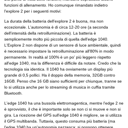
funzioni di allenamento. Ho comunque rimandato indietro
l'explore 2 per i seguenti motivi:
La durata della batteria dell'explore 2 è buona, ma non
eccezionale. L'autonomia è di circa 12-20 ore (a seconda
dell'intensità della retroilluminazione). La batteria è
semplicemente molto più piccola di quella dell'edge 1040.
L'Explore 2 non dispone di un sensore di luce ambientale, quindi
è necessario impostare la retroilluminazione all'80% in modo
permanente. In realtà al 100% è un po' più leggero rispetto
all'edge 1040, ma la differenza è difficile da notare. Credo che la
tecnologia sia identica. Il 1040 ha ovviamente un display più
grande di 0,5 pollici. Ha il doppio della memoria, 32GB contro
16GB. Penso che 16 GB siano sufficienti per chiunque, tranne se
lo si utilizza anche per lo streaming di musica in cuffia tramite
Bluetooth.
L'edge 1040 ha una bussola elettromagentica, mentre l'edge 2 ne
è sprovvisto, il che è importante solo se non ci si muove e non si
gira. La ricezione del GPS sull'edge 1040 è migliore, se si utilizza
il GPS multibanda. Tuttavia, questo consuma più batteria (ma
l'edge 1040 ha un'autonomia pazzesca: si possono ottenere