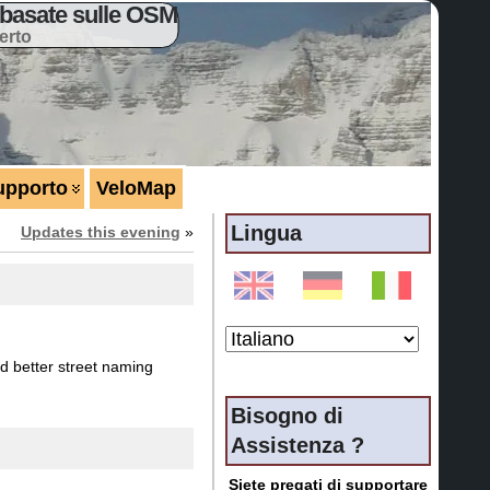
basate sulle OSM
erto
upporto
VeloMap
Lingua
Updates this evening
»
and better street naming
Bisogno di
Assistenza ?
Siete pregati di supportare