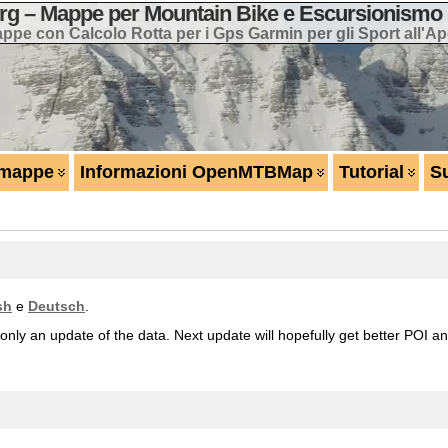
 – Mappe per Mountain Bike e Escursionismo 
ppe con Calcolo Rotta per i Gps Garmin per gli Sport all'Ap
 mappe
Informazioni OpenMTBMap
Tutorial
S
sh
e
Deutsch
.
's only an update of the data. Next update will hopefully get better POI 