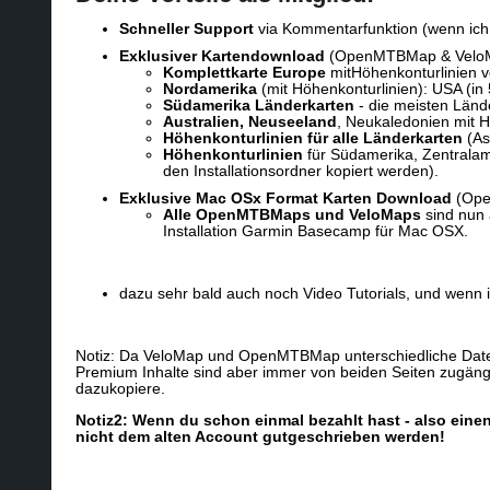
Schneller Support
via Kommentarfunktion (wenn ich n
Exklusiver
Kartendownload
(OpenMTBMap & Velo
Komplettkarte Europe
mitHöhenkonturlinien 
Nordamerika
(mit Höhenkonturlinien): USA (in
Südamerika Länderkarten
- die meisten Länd
Australien, Neuseeland
, Neukaledonien mit H
Höhenkonturlinien für alle Länderkarten
(As
Höhenkonturlinien
für Südamerika, Zentralamer
den Installationsordner kopiert werden).
Exklusive Mac OSx Format Karten Download
(Ope
Alle OpenMTBMaps und VeloMaps
sind nun
Installation Garmin Basecamp für Mac OSX.
dazu sehr bald auch noch Video Tutorials, und wenn 
Notiz: Da VeloMap und OpenMTBMap unterschiedliche Datenba
Premium Inhalte sind aber immer von beiden Seiten zugängl
dazukopiere.
Notiz2: Wenn du schon einmal bezahlt hast - also eine
nicht dem alten Account gutgeschrieben werden!