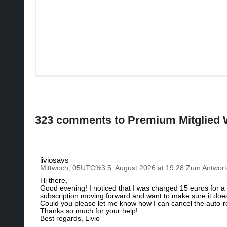
323 comments to Premium Mitglied
liviosavs
Mittwoch, 05UTC%3 5. August 2026 at 19:28
Zum Antwor
Hi there,
​Good evening! I noticed that I was charged 15 euros for a su
subscription moving forward and want to make sure it does
​Could you please let me know how I can cancel the auto-r
​Thanks so much for your help!
​Best regards, Livio