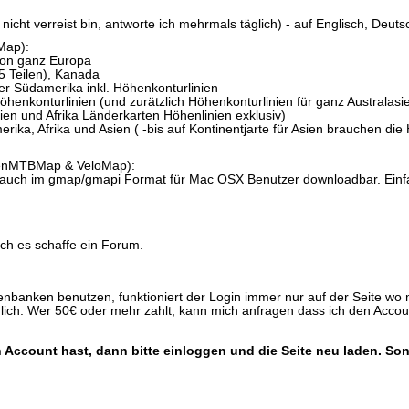
icht verreist bin, antworte ich mehrmals täglich) - auf Englisch, Deut
Map):
von ganz Europa
 5 Teilen), Kanada
er Südamerika inkl. Höhenkonturlinien
öhenkonturlinien (und zurätzlich Höhenkonturlinien für ganz Australasi
ien und Afrika Länderkarten Höhenlinien exklusiv)
ika, Afrika und Asien ( -bis auf Kontinentjarte für Asien brauchen die
nMTBMap & VeloMap):
 auch im gmap/gmapi Format für Mac OSX Benutzer downloadbar. Einf
ich es schaffe ein Forum.
nken benutzen, funktioniert der Login immer nur auf der Seite wo ma
ich. Wer 50€ oder mehr zahlt, kann mich anfragen dass ich den Accoun
n Account hast, dann bitte einloggen und die Seite neu laden. So