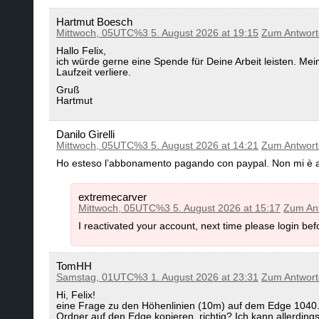
Hartmut Boesch
Mittwoch, 05UTC%3 5. August 2026 at 19:15
Zum Antwor
Hallo Felix,
ich würde gerne eine Spende für Deine Arbeit leisten. Me
Laufzeit verliere.
Gruß
Hartmut
Danilo Girelli
Mittwoch, 05UTC%3 5. August 2026 at 14:21
Zum Antwor
Ho esteso l’abbonamento pagando con paypal. Non mi è anco
extremecarver
Mittwoch, 05UTC%3 5. August 2026 at 15:17
Zum An
I reactivated your account, next time please login bef
TomHH
Samstag, 01UTC%3 1. August 2026 at 23:31
Zum Antwor
Hi, Felix!
eine Frage zu den Höhenlinien (10m) auf dem Edge 1040
Ordner auf den Edge kopieren, richtig? Ich kann allerding