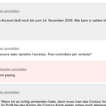
ten anmelden
in Account läuft noch bis zum 14. November 2039. Wie kann ic zahlen o
ten anmelden
ra stato ripristino l’accesso. Puoi controllare per cortesia?
tworten anmelden
ore paying.
ten anmelden
. Wenn ich es richtig verstanden habe, dann muss man das Contour 
s im Profil bei den Karten die Contour-Karte weder sehen noch aktiviere