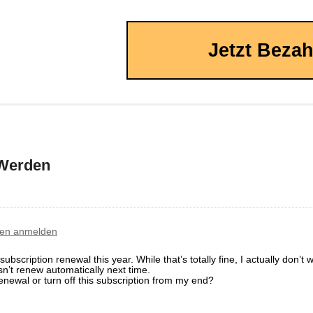
Jetzt Beza
 Werden
ten anmelden
bscription renewal this year. While that’s totally fine, I actually don’t w
n’t renew automatically next time.
enewal or turn off this subscription from my end?