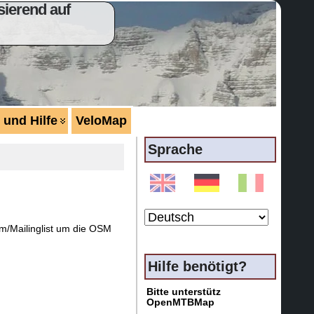
ierend auf
 und Hilfe
VeloMap
Sprache
um/Mailinglist um die OSM
Hilfe benötigt?
Bitte unterstütz
OpenMTBMap