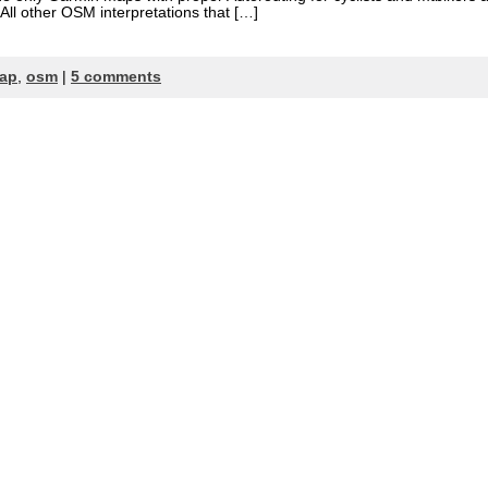
 All other OSM interpretations that […]
map
,
osm
|
5 comments