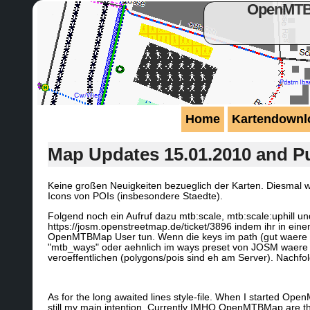
OpenMTBM
Home
Kartendownl
Map Updates 15.01.2010 and Pub
Keine großen Neuigkeiten bezueglich der Karten. Diesmal 
Icons von POIs (insbesondere Staedte).
Folgend noch ein Aufruf dazu mtb:scale, mtb:scale:uphill und
https://josm.openstreetmap.de/ticket/3896 indem ihr in ei
OpenMTBMap User tun. Wenn die keys im path (gut waere au
"mtb_ways" oder aehnlich im ways preset von JOSM waere a
veroeffentlichen (polygons/pois sind eh am Server). Nachfolge
As for the long awaited lines style-file. When I started Op
still my main intention. Currently IMHO OpenMTBMap are the 