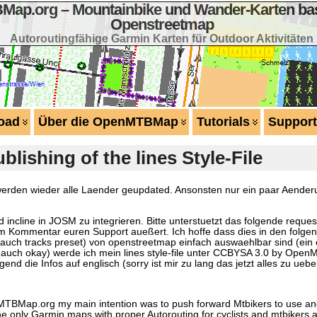
ap.org – Mountainbike und Wander-Karten bas
Openstreetmap
Autoroutingfähige Garmin Karten für Outdoor Aktivitäten
oad
Über die OpenMTBMap
Tutorials
Support
lishing of the lines Style-File
werden wieder alle Laender geupdated. Ansonsten nur ein paar Aender
 incline in JOSM zu integrieren. Bitte unterstuetzt das folgende reques
nem Kommentar euren Support aueßert. Ich hoffe dass dies in den folg
ch tracks preset) von openstreetmap einfach auswaehlbar sind (ein 
uch okay) werde ich mein lines style-file unter CCBYSA 3.0 by Open
nd die Infos auf englisch (sorry ist mir zu lang das jetzt alles zu uebe
enMTBMap.org my main intention was to push forward Mtbikers to use and
only Garmin maps with proper Autorouting for cyclists and mtbikers as w