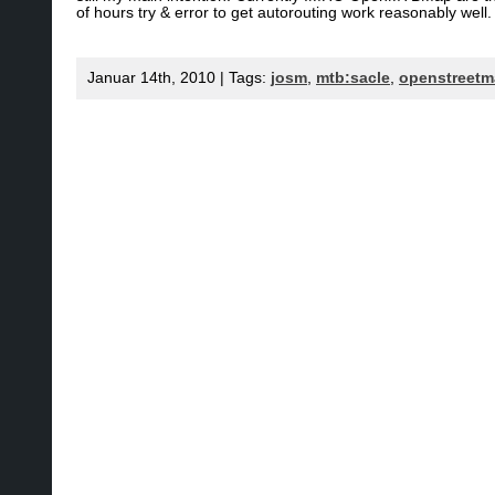
of hours try & error to get autorouting work reasonably well.
Januar 14th, 2010 | Tags:
josm
,
mtb:sacle
,
openstreet