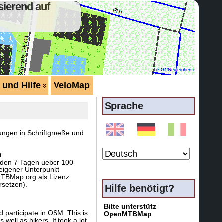
ierend auf
 und Hilfe
VeloMap
Sprache
ungen in Schriftgroeße und
t:
enden 7 Tagen ueber 100
eigener Unterpunkt
MTBMap.org als Lizenz
rsetzen).
Hilfe benötigt?
Bitte unterstütz
 participate in OSM. This is
OpenMTBMap
ell as hikers. It took a lot