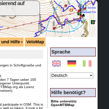
ierend auf
 und Hilfe
VeloMap
Sprache
ungen in Schriftgroeße und
t:
enden 7 Tagen ueber 100
eigener Unterpunkt
MTBMap.org als Lizenz
rsetzen).
Hilfe benötigt?
Bitte unterstütz
 participate in OSM. This is
OpenMTBMap
ell as hikers. It took a lot