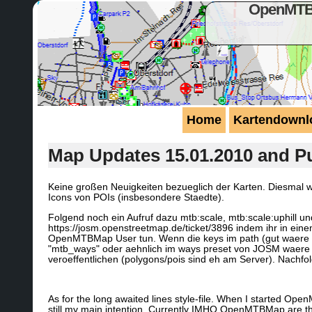
OpenMTBM
Home
Kartendownl
Map Updates 15.01.2010 and Pub
Keine großen Neuigkeiten bezueglich der Karten. Diesmal 
Icons von POIs (insbesondere Staedte).
Folgend noch ein Aufruf dazu mtb:scale, mtb:scale:uphill und
https://josm.openstreetmap.de/ticket/3896 indem ihr in ei
OpenMTBMap User tun. Wenn die keys im path (gut waere au
"mtb_ways" oder aehnlich im ways preset von JOSM waere a
veroeffentlichen (polygons/pois sind eh am Server). Nachfolge
As for the long awaited lines style-file. When I started Op
still my main intention. Currently IMHO OpenMTBMap are the 