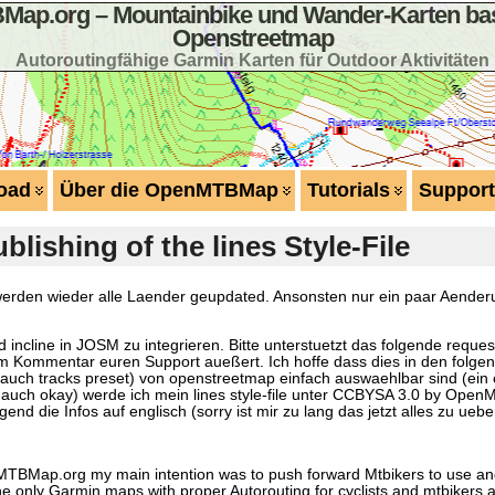
ap.org – Mountainbike und Wander-Karten bas
Openstreetmap
Autoroutingfähige Garmin Karten für Outdoor Aktivitäten
oad
Über die OpenMTBMap
Tutorials
Support
lishing of the lines Style-File
werden wieder alle Laender geupdated. Ansonsten nur ein paar Aender
 incline in JOSM zu integrieren. Bitte unterstuetzt das folgende reques
nem Kommentar euren Support aueßert. Ich hoffe dass dies in den folg
ch tracks preset) von openstreetmap einfach auswaehlbar sind (ein 
uch okay) werde ich mein lines style-file unter CCBYSA 3.0 by Open
nd die Infos auf englisch (sorry ist mir zu lang das jetzt alles zu uebe
enMTBMap.org my main intention was to push forward Mtbikers to use and
only Garmin maps with proper Autorouting for cyclists and mtbikers as w