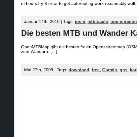
of hours try & error to get autorouting work reasonably well.
Januar 14th, 2010 | Tags:
josm
,
mtb:sacle
,
openstreet
Die besten MTB und Wander K
OpenMTBMap gibt die besten freien Opensstreetmap (OSM) 
zum Wandern. […]
Mai 27th, 2009 | Tags:
download
,
free
,
Garmin
,
gps
,
kar