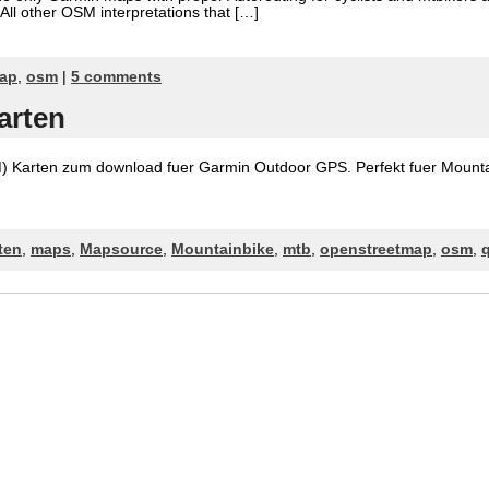
 All other OSM interpretations that […]
map
,
osm
|
5 comments
arten
Karten zum download fuer Garmin Outdoor GPS. Perfekt fuer Mountai
ten
,
maps
,
Mapsource
,
Mountainbike
,
mtb
,
openstreetmap
,
osm
,