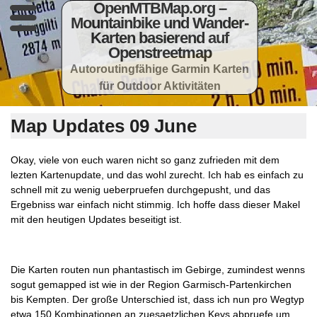
OpenMTBMap.org –
Mountainbike und Wander-
Karten basierend auf
Openstreetmap
Autoroutingfähige Garmin Karten
für Outdoor Aktivitäten
Map Updates 09 June
Okay, viele von euch waren nicht so ganz zufrieden mit dem
lezten Kartenupdate, und das wohl zurecht. Ich hab es einfach zu
schnell mit zu wenig ueberpruefen durchgepusht, und das
Ergebniss war einfach nicht stimmig. Ich hoffe dass dieser Makel
mit den heutigen Updates beseitigt ist.
Die Karten routen nun phantastisch im Gebirge, zumindest wenns
sogut gemapped ist wie in der Region Garmisch-Partenkirchen
bis Kempten. Der große Unterschied ist, dass ich nun pro Wegtyp
etwa 150 Kombinationen an zuesaetzlichen Keys abpruefe um