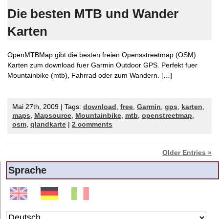
Die besten MTB und Wander
Karten
OpenMTBMap gibt die besten freien Opensstreetmap (OSM)
Karten zum download fuer Garmin Outdoor GPS. Perfekt fuer
Mountainbike (mtb), Fahrrad oder zum Wandern. […]
Mai 27th, 2009 | Tags:
download
,
free
,
Garmin
,
gps
,
karten
,
maps
,
Mapsource
,
Mountainbike
,
mtb
,
openstreetmap
,
osm
,
qlandkarte
|
2 comments
Older Entries »
Sprache