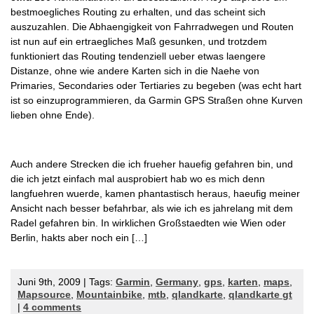
bestmoegliches Routing zu erhalten, und das scheint sich
auszuzahlen. Die Abhaengigkeit von Fahrradwegen und Routen
ist nun auf ein ertraegliches Maß gesunken, und trotzdem
funktioniert das Routing tendenziell ueber etwas laengere
Distanze, ohne wie andere Karten sich in die Naehe von
Primaries, Secondaries oder Tertiaries zu begeben (was echt hart
ist so einzuprogrammieren, da Garmin GPS Straßen ohne Kurven
lieben ohne Ende).
Auch andere Strecken die ich frueher hauefig gefahren bin, und
die ich jetzt einfach mal ausprobiert hab wo es mich denn
langfuehren wuerde, kamen phantastisch heraus, haeufig meiner
Ansicht nach besser befahrbar, als wie ich es jahrelang mit dem
Radel gefahren bin. In wirklichen Großstaedten wie Wien oder
Berlin, hakts aber noch ein […]
Juni 9th, 2009 | Tags:
Garmin
,
Germany
,
gps
,
karten
,
maps
,
Mapsource
,
Mountainbike
,
mtb
,
qlandkarte
,
qlandkarte gt
|
4 comments