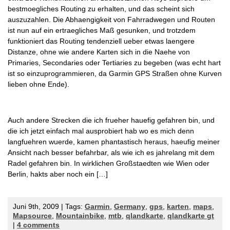
bestmoegliches Routing zu erhalten, und das scheint sich
auszuzahlen. Die Abhaengigkeit von Fahrradwegen und Routen
ist nun auf ein ertraegliches Maß gesunken, und trotzdem
funktioniert das Routing tendenziell ueber etwas laengere
Distanze, ohne wie andere Karten sich in die Naehe von
Primaries, Secondaries oder Tertiaries zu begeben (was echt hart
ist so einzuprogrammieren, da Garmin GPS Straßen ohne Kurven
lieben ohne Ende).
Auch andere Strecken die ich frueher hauefig gefahren bin, und
die ich jetzt einfach mal ausprobiert hab wo es mich denn
langfuehren wuerde, kamen phantastisch heraus, haeufig meiner
Ansicht nach besser befahrbar, als wie ich es jahrelang mit dem
Radel gefahren bin. In wirklichen Großstaedten wie Wien oder
Berlin, hakts aber noch ein […]
Juni 9th, 2009 | Tags:
Garmin
,
Germany
,
gps
,
karten
,
maps
,
Mapsource
,
Mountainbike
,
mtb
,
qlandkarte
,
qlandkarte gt
|
4 comments