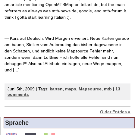
an article mentioning OpenMTBMap on teltarif.de, but the main
referrers as allways was mtb-news.de, google, and mtb-forum.it. I
think I gotta start learning Italian :).
— Kurz auf Deutsch. Wird Morgen erweitert. Neue Karten gerade
am bauen, Stellen vom Autorouting das bisher dagewesene in
den Schatten, und endlich keine Mapsource Fehler mehr,
sondern wenn dann Luftlinie – ich hoffe alle Fehler sind nun
debugged!!! Also auf Attribute eintragen, neue Wege mappen,
und […]
Juni 5th, 2009 | Tags:
karten
,
maps
,
Mapsource
,
mtb
|
13
comments
Older Entries »
Sprache