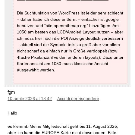
Die Suchfunktion von WordPress ist leider sehr schlecht
– daher habe ich diese entfernt – einfacher ist google
benutzen und “site:openmtbmap.org” hinzufügen. Am
1050 am besten das LCD/Amoled Layout nutzen – aber
ich muss hier noch die POI Anzeige deutlich verbessern
– aktuell sind die Symbole teils zu groß aber vor allem
nicht scharf da einfach nur in Größe verdoppelt (bzw
4fache Pixelanzahl vs den anderen layouts). Dazu unter
Kartenansicht am 1050 muss klassische Ansicht
ausgewählt werden.
fgm
10 aprile 2026 at 18:42
Accedi per rispondere
Hallo ,
es klemmt. Meine Mitgliedschaft geht bis 11. August 2026,
aber ich kann die EUROPE-Karte nicht downloaden. Bitte