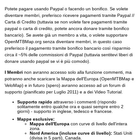
Potete pagare usando Paypal o facendo un bonifico. Se volete
diventare membri, preferisco ricevere pagamenti tramite Paypal //
Carta di Credito (tuttavia se non volete fare pagamenti tramite
paypal o carta di credito, potete ancora donare tramite bonifico
bancario). Se avete già un membro a vita, o volete supportare
OpenMTBMap.org senza diventare membri, in questo caso
preferisco il pagamento tramite bonifico bancario così risparmio
circa il ~5% delle commissioni di Paypal (tuttavia sentitevi liberi di
donare usando paypal se vi è più comodo).
I Membri
non avranno accesso solo alla funzione commenti, ma
potranno anche scaricare la Mappa dell'Europa (OpenMTBMap e
VeloMap) e in futuro (spero) avranno accesso ad un forum di
supporto (pianificato per Luglio 2011) e a dei Video Tutorial.
Supporto rapido
attraverso i commenti (rispondo
solitamente entro qualche ora e quasi sempre entro 2
giorni) - supporto in inglese, tedesco e francese.
Mappe esclusive
:
Mappa dell'Europa
con curve di livello dell'intera
zona.
Nord America (incluse curve di livello):
Stati Uniti
(divisa in 5 parti), Canada.