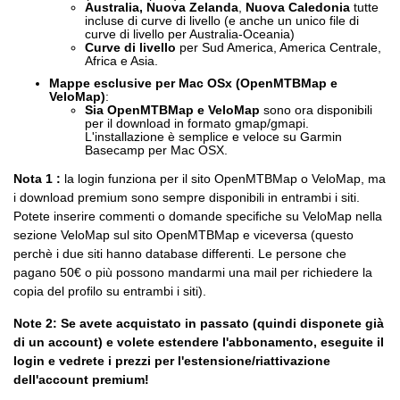
Australia, Nuova Zelanda
,
Nuova Caledonia
tutte
incluse di curve di livello (e anche un unico file di
curve di livello per Australia-Oceania)
Curve di livello
per Sud America, America Centrale,
Africa e Asia.
Mappe esclusive per Mac OSx (OpenMTBMap e
VeloMap)
:
Sia OpenMTBMap e VeloMap
sono ora disponibili
per il download in formato gmap/gmapi.
L'installazione è semplice e veloce su Garmin
Basecamp per Mac OSX.
Nota 1 :
la login funziona per il sito OpenMTBMap o VeloMap, ma
i download premium sono sempre disponibili in entrambi i siti.
Potete inserire commenti o domande specifiche su VeloMap nella
sezione VeloMap sul sito OpenMTBMap e viceversa (questo
perchè i due siti hanno database differenti. Le persone che
pagano 50€ o più possono mandarmi una mail per richiedere la
copia del profilo su entrambi i siti).
Note 2: Se avete acquistato in passato (quindi disponete già
di un account) e volete estendere l'abbonamento, eseguite il
login e vedrete i prezzi per l'estensione/riattivazione
dell'account premium!