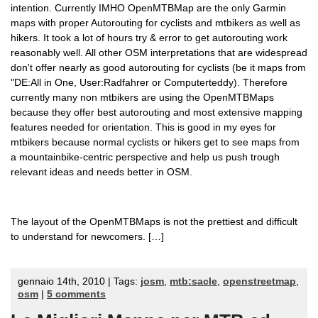
intention. Currently IMHO OpenMTBMap are the only Garmin
maps with proper Autorouting for cyclists and mtbikers as well as
hikers. It took a lot of hours try & error to get autorouting work
reasonably well. All other OSM interpretations that are widespread
don't offer nearly as good autorouting for cyclists (be it maps from
"DE:All in One, User:Radfahrer or Computerteddy). Therefore
currently many non mtbikers are using the OpenMTBMaps
because they offer best autorouting and most extensive mapping
features needed for orientation. This is good in my eyes for
mtbikers because normal cyclists or hikers get to see maps from
a mountainbike-centric perspective and help us push trough
relevant ideas and needs better in OSM.
The layout of the OpenMTBMaps is not the prettiest and difficult
to understand for newcomers. […]
gennaio 14th, 2010 | Tags:
josm
,
mtb:sacle
,
openstreetmap
,
osm
|
5 comments