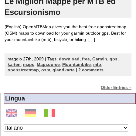
Le Migliori Mappe per MTB ed
Escursionismo
(English) OpenMTBMap gives you the best free openstreetmap
(OSM) maps to download for your garmin outdoor gps. Best for
your mountainbike (mtb), bicycle, or hiking. […]
maggio 27th, 2009 | Tags:
download
,
free
,
Garmin
,
gps
,
karten
,
maps
,
Mapsource
,
Mountainbike
,
mtb
,
openstreetmap
,
osm
,
qlandkarte
|
2 comments
Older Entries »
Lingua