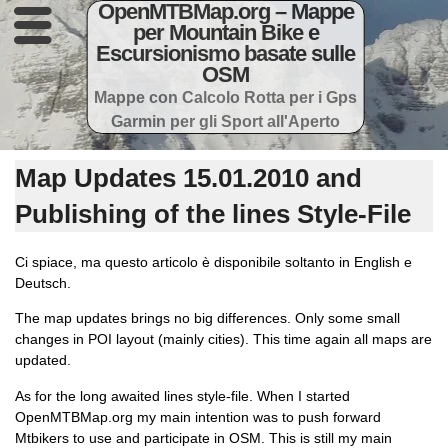
OpenMTBMap.org – Mappe
per Mountain Bike e
Escursionismo basate sulle
OSM
Mappe con Calcolo Rotta per i Gps
Garmin per gli Sport all'Aperto
Map Updates 15.01.2010 and
Publishing of the lines Style-File
Ci spiace, ma questo articolo è disponibile soltanto in English e
Deutsch.
The map updates brings no big differences. Only some small
changes in POI layout (mainly cities). This time again all maps are
updated.
As for the long awaited lines style-file. When I started
OpenMTBMap.org my main intention was to push forward
Mtbikers to use and participate in OSM. This is still my main