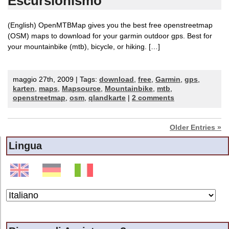
Escursionismo
(English) OpenMTBMap gives you the best free openstreetmap
(OSM) maps to download for your garmin outdoor gps. Best for
your mountainbike (mtb), bicycle, or hiking. […]
maggio 27th, 2009 | Tags:
download
,
free
,
Garmin
,
gps
,
karten
,
maps
,
Mapsource
,
Mountainbike
,
mtb
,
openstreetmap
,
osm
,
qlandkarte
|
2 comments
Older Entries »
Lingua