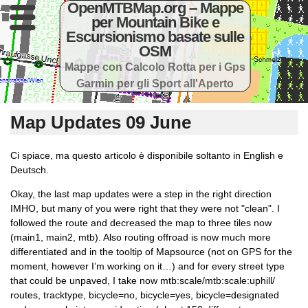
OpenMTBMap.org – Mappe
per Mountain Bike e
Escursionismo basate sulle
OSM
Mappe con Calcolo Rotta per i Gps
Garmin per gli Sport all'Aperto
Map Updates 09 June
Ci spiace, ma questo articolo è disponibile soltanto in English e
Deutsch.
Okay, the last map updates were a step in the right direction
IMHO, but many of you were right that they were not "clean". I
followed the route and decreased the map to three tiles now
(main1, main2, mtb). Also routing offroad is now much more
differentiated and in the tooltip of Mapsource (not on GPS for the
moment, however I’m working on it…) and for every street type
that could be unpaved, I take now mtb:scale/mtb:scale:uphill/
routes, tracktype, bicycle=no, bicycle=yes, bicycle=designated