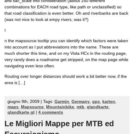
and sac_scale into consideration (about 150 different
combinations for EACH road type, like path or unclassified) so
that road classification is even better. Oh and riverbanks are back
(was not nice to look at empy rivers, was it?)
I
n the mapsource tooltip you can identify which factors were taken
into account as I put abbreviations into the name. These are
much shorter this time, and on my Vista HCx in the routing page,
very rarely does a roadname get stripped, on the map page while
navigating even less often.
Routing over longer distances should work a bit better now, if the
area is […]
giugno 9th, 2009 | Tags:
Garmin
,
Germany
,
gps
,
karten
,
maps
,
Mapsource
,
Mountainbike
,
mtb
,
qlandkarte
,
qlandkarte gt
|
4 comments
Le Migliori Mappe per MTB ed