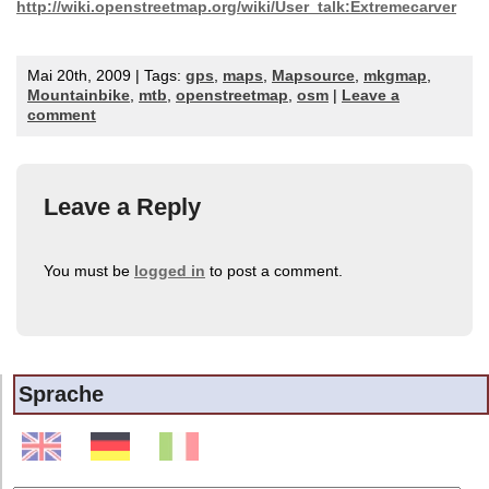
http://wiki.openstreetmap.org/wiki/User_talk:Extremecarver
Mai 20th, 2009 | Tags:
gps
,
maps
,
Mapsource
,
mkgmap
,
Mountainbike
,
mtb
,
openstreetmap
,
osm
|
Leave a
comment
Leave a Reply
You must be
logged in
to post a comment.
Sprache