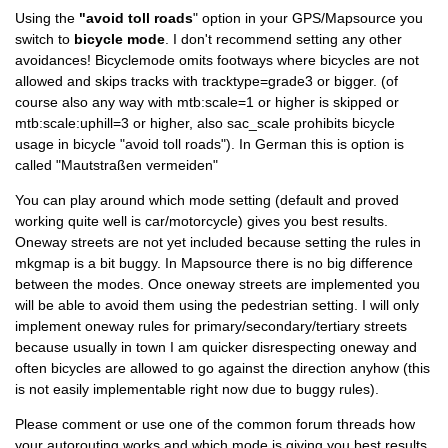
Using the
"avoid toll roads
" option in your GPS/Mapsource you
switch to
bicycle mode
. I don't recommend setting any other
avoidances! Bicyclemode omits footways where bicycles are not
allowed and skips tracks with tracktype=grade3 or bigger. (of
course also any way with mtb:scale=1 or higher is skipped or
mtb:scale:uphill=3 or higher, also sac_scale prohibits bicycle
usage in bicycle "avoid toll roads"). In German this is option is
called "Mautstraßen vermeiden"
You can play around which mode setting (default and proved
working quite well is car/motorcycle) gives you best results.
Oneway streets are not yet included because setting the rules in
mkgmap is a bit buggy. In Mapsource there is no big difference
between the modes. Once oneway streets are implemented you
will be able to avoid them using the pedestrian setting. I will only
implement oneway rules for primary/secondary/tertiary streets
because usually in town I am quicker disrespecting oneway and
often bicycles are allowed to go against the direction anyhow (this
is not easily implementable right now due to buggy rules).
Please comment or use one of the common forum threads how
your autorouting works and which mode is giving you best results.