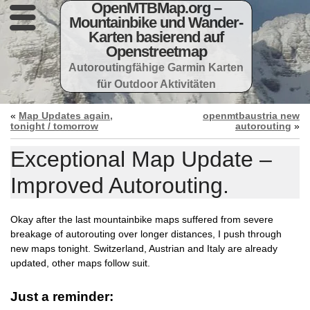
OpenMTBMap.org –
Mountainbike und Wander-
Karten basierend auf
Openstreetmap
Autoroutingfähige Garmin Karten
für Outdoor Aktivitäten
«
Map Updates again,
openmtbaustria new
tonight / tomorrow
autorouting
»
Exceptional Map Update –
Improved Autorouting.
Okay after the last mountainbike maps suffered from severe
breakage of autorouting over longer distances, I push through
new maps tonight. Switzerland, Austrian and Italy are already
updated, other maps follow suit.
Just a reminder: